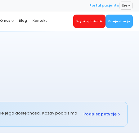
🌐
Portal pacjenta
PL
O nas
Blog
Kontakt
Szybka płatność
E-rejestracja
enie jego dostępności. Każdy podpis ma
Podpisz petycję