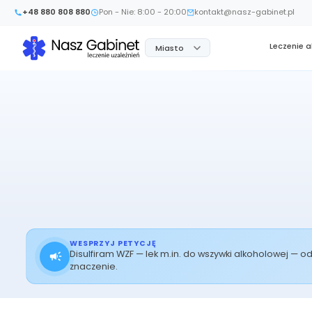
+48 880 808 880
Pon - Nie: 8:00 - 20:00
kontakt@nasz-gabinet.pl
Leczenie 
Miasto
WESPRZYJ PETYCJĘ
Disulfiram WZF — lek m.in. do wszywki alkoholowej — 
znaczenie.