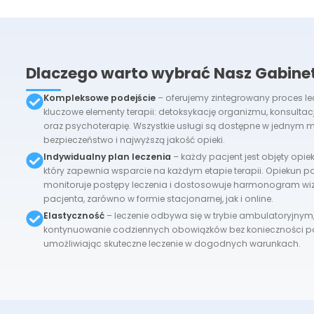
Dlaczego warto wybrać Nasz Gabine
Kompleksowe podejście
–
oferujemy zintegrowany proces le
kluczowe elementy terapii: detoksykację organizmu, konsultacj
oraz psychoterapię. Wszystkie usługi są dostępne w jednym m
bezpieczeństwo i najwyższą jakość opieki.
Indywidualny plan leczenia
–
każdy pacjent jest objęty op
który zapewnia wsparcie na każdym etapie terapii. Opiekun p
monitoruje postępy leczenia i dostosowuje harmonogram wiz
pacjenta, zarówno w formie stacjonarnej, jak i online.
Elastyczność
–
leczenie odbywa się w trybie ambulatoryjny
kontynuowanie codziennych obowiązków bez konieczności p
umożliwiając skuteczne leczenie w dogodnych warunkach.