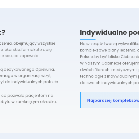
t?
Indywidualne po
czenia, obejmujący wszystkie
Nasz zespół tworzą wykwalifik
e lekarskie, farmakoterapię
kompleksowe plany leczenia, 
iejscu, co zapewnia
Polsce, by być blisko Ciebie, ni
W Naszym Gabinecie oferujemy
ieką dedykowanego Opiekuna,
dwóch filarach: medycznym i 
omaga w organizacji wizyt,
technologie z indywidualnym 
yt do indywidualnych potrzeb
do swoich indywidualnych pot
m, co pozwala pacjentom na
Najbardziej kompleksowa
obytu w zamkniętym ośrodku,