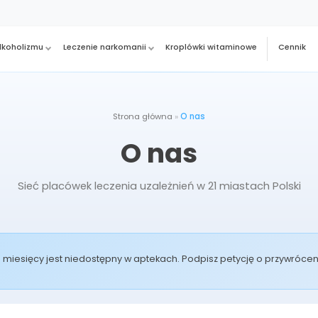
alkoholizmu
Leczenie narkomanii
Kroplówki witaminowe
Cennik
Strona główna
»
O nas
O nas
Sieć placówek leczenia uzależnień w 21 miastach Polski
od miesięcy jest niedostępny w aptekach. Podpisz petycję o przywróc