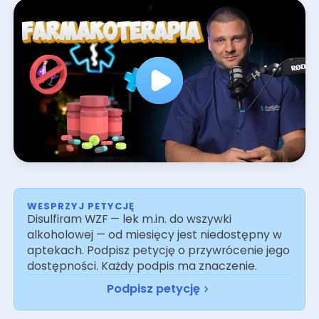
powinna stanowić uzupełnienie psychoterapii i
uczestnictwa w programie terapeutycznym,
dlatego stosowanie leków bez odpowiedniego
wsparcia psychospołecznego jest niezalecane.
WESPRZYJ PETYCJĘ
Disulfiram WZF — lek m.in. do wszywki
alkoholowej — od miesięcy jest niedostępny w
aptekach. Podpisz petycję o przywrócenie jego
dostępności. Każdy podpis ma znaczenie.
Podpisz petycję