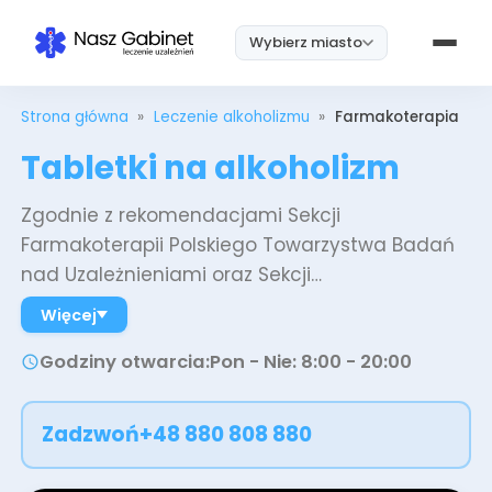
Wybierz miasto
Strona główna
»
Leczenie alkoholizmu
»
Farmakoterapia
Tabletki na alkoholizm
Zgodnie z rekomendacjami Sekcji
Farmakoterapii Polskiego Towarzystwa Badań
nad Uzależnieniami oraz Sekcji
Psychofarmakologii Polskiego Towarzystwa
Więcej
Psychiatrycznego, każda osoba uzależniona od
Godziny otwarcia
:
Pon - Nie: 8:00 - 20:00
alkoholu powinna być brana pod uwagę jako
kandydat do długotrwałej farmakoterapii, a
odstąpienie od leczenia opartego na
Zadzwoń
+48 880 808 880
dowodach naukowych wymaga uzasadnienia.
Podkreśla się jednak, że farmakoterapia