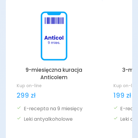
9-miesięczna kuracja
3-mie
Anticolem
Kup on-line
Kup on-lin
299 zł
199 zł
E-recepta na 9 miesięcy
E-rece
Leki antyalkoholowe
Leki a