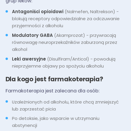
grup leków:
Antagoniści opioidowi
(Nalmefen, Naltrekson) -
blokują receptory odpowiedzialne za odczuwanie
przyjemności z alkoholu
Modulatory GABA
(Akamprozat) - przywracają
równowagę neuroprzekaźników zaburzoną przez
alkohol
Leki awersyjne
(Disulfiram/Anticol) - powodują
nieprzyjemne objawy po spożyciu alkoholu
Dla kogo jest farmakoterapia?
Farmakoterapia jest zalecana dla osób:
Uzależnionych od alkoholu, które chcą zmniejszyć
lub zaprzestać picia
Po detoksie, jako wsparcie w utrzymaniu
abstynencji