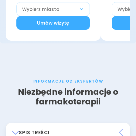
Umów wizytę
U
INFORMACJE OD EKSPERTÓW
Niezbędne informacje o
farmakoterapii
SPIS TREŚCI