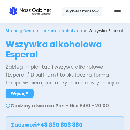
Wybierz miasto
Strona główna
»
Leczenie alkoholizmu
»
Wszywka Esperal
Wszywka alkoholowa
Esperal
Zabieg implantacji wszywki alkoholowej
(Esperal / Disulfiram) to skuteczna forma
terapii wspierająca utrzymanie abstynencji u
osób uzależnionych od alkoholu. Zabieg ten
Więcej
stanowi element kompleksowego planu
Godziny otwarcia
:
Pon - Nie: 8:00 - 20:00
leczenia uzależnień oferowanego przez Nasz
Gabinet, który obejmuje również detoksykację,
farmakoterapię i psychoterapię. Nasi Pacjenci
Zadzwoń
+48 880 808 880
najczęściej wybierają wszywkę alkoholowa VIP