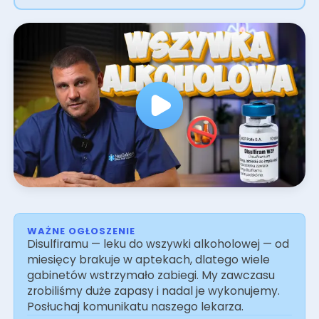
zapewniającą wysoką skuteczność terapii.
Decydując się na leczenie w Nasz Gabinet,
zyskujesz gwarancję bezpieczeństwa,
profesjonalną opiekę oraz wsparcie na każdym
etapie procesu terapeutycznego. Aby wybrać
termin przejdź do e-rejestracji obok.
WAŻNE OGŁOSZENIE
Disulfiramu — leku do wszywki alkoholowej — od
miesięcy brakuje w aptekach, dlatego wiele
gabinetów wstrzymało zabiegi. My zawczasu
zrobiliśmy duże zapasy i nadal je wykonujemy.
Posłuchaj komunikatu naszego lekarza.