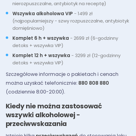
nierozpuszczalne, antybiotyk na receptę)
Wszywka alkoholowa VIP
- 1499 zł
(najpopularniejszy - szwy rozpuszczalne, antybiotyk
domięśniowo)
Komplet 6 h + wszywka
- 2699 zł (6-godzinny
detoks + wszywka VIP)
Komplet 12 h + wszywka
- 3299 zł (12-godzinny
detoks + wszywka VIP)
Szczegółowe informacje o pakietach i cenach
można uzyskać telefonicznie:
880 808 880
(codziennie 8:00-20:00).
Kiedy nie można zastosować
wszywki alkoholowej -
przeciwwskazania
Istnieje kilka
przeciwwskazań
do stosowania leku