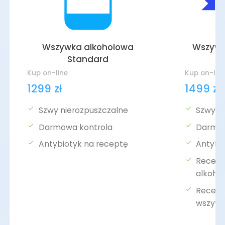
Wszywka alkoholowa
Wszywk
Standard
Kup on-line
Kup on-lin
1299 zł
1499 zł
Szwy nierozpuszczalne
Szwy r
Darmowa kontrola
Darmow
Antybiotyk na receptę
Antybi
Recept
alkoho
Recepta
wszyw