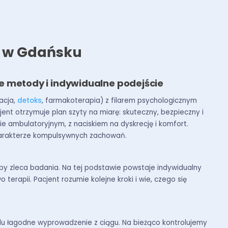
ń w Gdańsku
e metody i indywidualne podejście
acja,
detoks
, farmakoterapia) z filarem psychologicznym
ent otrzymuje plan szyty na miarę: skuteczny, bezpieczny i
e ambulatoryjnym, z naciskiem na dyskrecję i komfort.
charakterze kompulsywnych zachowań.
by zleca badania. Na tej podstawie powstaje indywidualny
erapii. Pacjent rozumie kolejne kroki i wie, czego się
elu łagodne wyprowadzenie z ciągu. Na bieżąco kontrolujemy