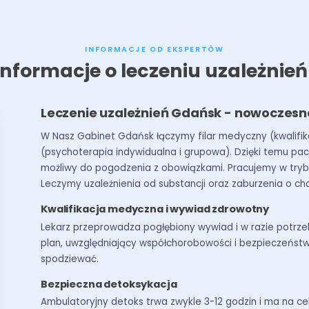
INFORMACJE OD EKSPERTÓW
informacje o leczeniu uzależnie
Leczenie uzależnień Gdańsk - nowoczesn
W Nasz Gabinet Gdańsk łączymy filar medyczny (kwalifik
(psychoterapia indywidualna i grupowa). Dzięki temu pacj
możliwy do pogodzenia z obowiązkami. Pracujemy w trybi
Leczymy uzależnienia od substancji oraz zaburzenia o 
Kwalifikacja medyczna i wywiad zdrowotny
Lekarz przeprowadza pogłębiony wywiad i w razie potrze
plan, uwzględniający współchorobowości i bezpieczeństwo t
spodziewać.
Bezpieczna detoksykacja
Ambulatoryjny detoks trwa zwykle 3-12 godzin i ma na c