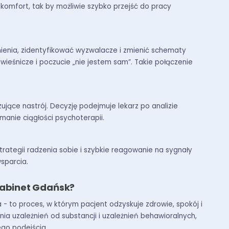
komfort, tak by możliwie szybko przejść do pracy
ienia, zidentyfikować wyzwalacze i zmienić schematy
eśnicze i poczucie „nie jestem sam”. Takie połączenie
zujące nastrój. Decyzję podejmuje lekarz po analizie
anie ciągłości psychoterapii.
 strategii radzenia sobie i szybkie reagowanie na sygnały
sparcia.
Gabinet Gdańsk?
 - to proces, w którym pacjent odzyskuje zdrowie, spokój i
a uzależnień od substancji i uzależnień behawioralnych,
ego podejścia.