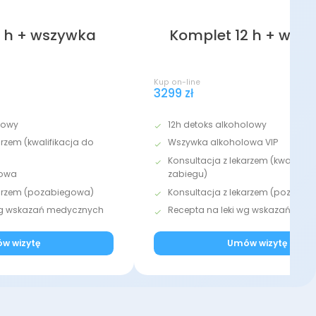
 h + wszywka
Komplet 12 h + wsz
Kup on-line
3299 zł
lowy
12h detoks alkoholowy
arzem (kwalifikacja do
Wszywka alkoholowa VIP
Konsultacja z lekarzem (kwalifika
lowa
zabiegu)
karzem (pozabiegowa)
Konsultacja z lekarzem (pozabi
 wg wskazań medycznych
Recepta na leki wg wskazań med
w wizytę
Umów wizytę