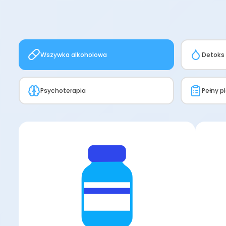
Wszywka alkoholowa
Detoks
Psychoterapia
Pełny p