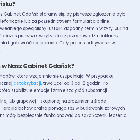
ańsku?
sz Gabinet Gdańsk staramy się, by pierwsze zgłoszenie było
lefonicznie lub za pośrednictwem formularza online.
niego specjalistę i ustalić dogodny termin wizyty. Już na
 Podczas pierwszej wizyty lekarz przeprowadza dokładny
nia i gotowość do leczenia. Cały proces odbywa się w
.
ń w Nasz Gabinet Gdańsk?
 etapów, które wzajemnie się uzupełniają. W przypadku
iecznej
detoksykacji
, trwającej od 3 do 12 godzin. Po
a stabilizuje emocje i zmniejsza głód substancji.
nej lub grupowej - skupionej na zrozumieniu źródeł
mi. Terapia behawioralna pomaga też w budowaniu zdrowych
nt mógł bezpiecznie funkcjonować po zakończeniu leczenia.