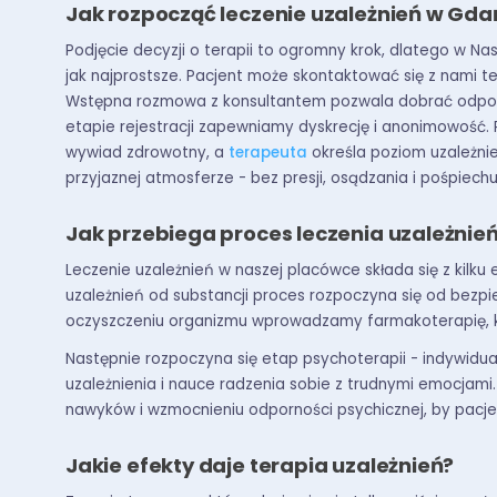
Jak rozpocząć leczenie uzależnień w Gd
Podjęcie decyzji o terapii to ogromny krok, dlatego w Na
jak najprostsze. Pacjent może skontaktować się z nami te
Wstępna rozmowa z konsultantem pozwala dobrać odpowied
etapie rejestracji zapewniamy dyskrecję i anonimowość.
wywiad zdrowotny, a
terapeuta
określa poziom uzależnie
przyjaznej atmosferze - bez presji, osądzania i pośpiechu
Jak przebiega proces leczenia uzależnie
Leczenie uzależnień w naszej placówce składa się z kilku
uzależnień od substancji proces rozpoczyna się od bezp
oczyszczeniu organizmu wprowadzamy farmakoterapię, któr
Następnie rozpoczyna się etap psychoterapii - indywidual
uzależnienia i nauce radzenia sobie z trudnymi emocja
nawyków i wzmocnieniu odporności psychicznej, by pacje
Jakie efekty daje terapia uzależnień?