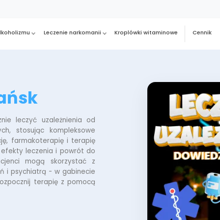
alkoholizmu
Leczenie narkomanii
Kroplówki witaminowe
Cennik
dańsk
e leczyć uzależnienia od
ych, stosując kompleksowe
ę, farmakoterapię i terapię
efekty leczenia i powrót do
Pacjenci mogą skorzystać z
ń i psychiatrą - w gabinecie
rozpocznij terapię z pomocą