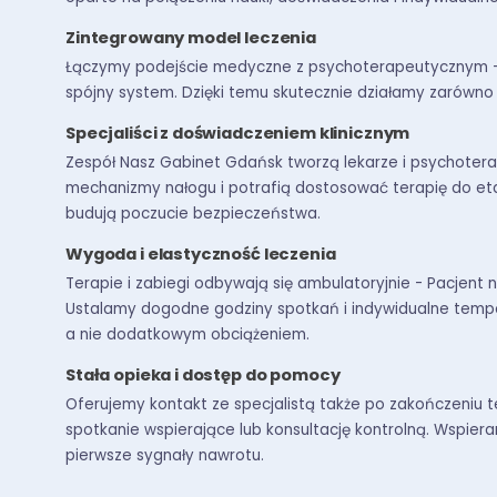
Zintegrowany model leczenia
Łączymy podejście medyczne z psychoterapeutycznym - 
spójny system. Dzięki temu skutecznie działamy zarówno na
Specjaliści z doświadczeniem klinicznym
Zespół Nasz Gabinet Gdańsk tworzą lekarze i psychotera
mechanizmy nałogu i potrafią dostosować terapię do eta
budują poczucie bezpieczeństwa.
Wygoda i elastyczność leczenia
Terapie i zabiegi odbywają się ambulatoryjnie - Pacjent n
Ustalamy dogodne godziny spotkań i indywidualne tempo te
a nie dodatkowym obciążeniem.
Stała opieka i dostęp do pomocy
Oferujemy kontakt ze specjalistą także po zakończeniu t
spotkanie wspierające lub konsultację kontrolną. Wspi
pierwsze sygnały nawrotu.