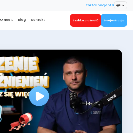
🌐
Portal pacjenta
PL
O nas
Blog
Kontakt
Szybka płatność
E-rejestracja