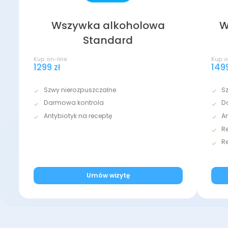
Wszywka alkoholowa
W
Standard
Kup on-line
Kup o
1299 zł
1499
Szwy nierozpuszczalne
S
Darmowa kontrola
D
Antybiotyk na receptę
A
R
R
Umów wizytę