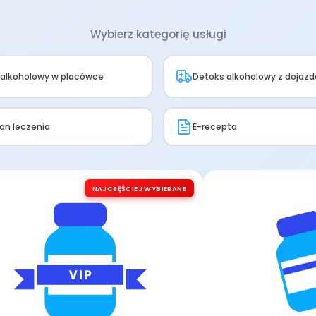
Wybierz kategorię usługi
 alkoholowy w placówce
Detoks alkoholowy z dojaz
lan leczenia
E-recepta
NAJCZĘŚCIEJ WYBIERANE