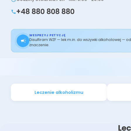
+48 880 808 880
WESPRZYJ PETYCJĘ
Disulfiram WZF — lek m.in. do wszywki alkoholowej — 
znaczenie.
Leczenie alkoholizmu
Lec