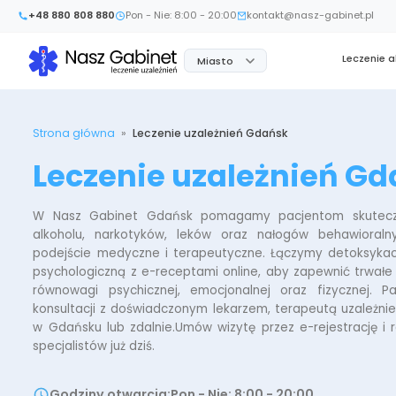
+48 880 808 880
Pon - Nie: 8:00 - 20:00
kontakt@nasz-gabinet.pl
Leczenie 
Miasto
Strona główna
»
Leczenie uzależnień Gdańsk
Leczenie uzależnień G
W Nasz Gabinet Gdańsk pomagamy pacjentom skuteczni
alkoholu, narkotyków, leków oraz nałogów behawioraln
podejście medyczne i terapeutyczne. Łączymy detoksykacj
psychologiczną z e-receptami online, aby zapewnić trwałe 
równowagi psychicznej, emocjonalnej oraz fizycznej. 
konsultacji z doświadczonym lekarzem, terapeutą uzależnie
w Gdańsku lub zdalnie.Umów wizytę przez e-rejestrację i 
specjalistów już dziś.
Godziny otwarcia
:
Pon - Nie: 8:00 - 20:00