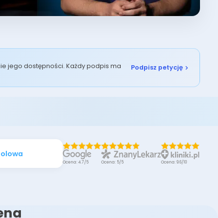
enie jego dostępności. Każdy podpis ma
Podpisz petycję
holowa
Ocena: 4.7/5
Ocena: 5/5
Ocena: 9.6/10
cena