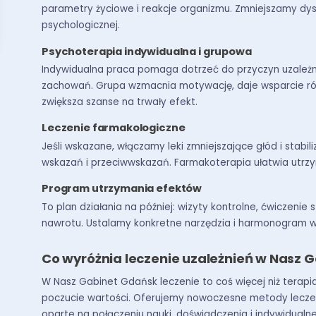
parametry życiowe i reakcje organizmu. Zmniejszamy dys
psychologicznej.
Psychoterapia indywidualna i grupowa
Indywidualna praca pomaga dotrzeć do przyczyn uzależn
zachowań. Grupa wzmacnia motywację, daje wsparcie rówi
zwiększa szanse na trwały efekt.
Leczenie farmakologiczne
Jeśli wskazane, włączamy leki zmniejszające głód i stabili
wskazań i przeciwwskazań. Farmakoterapia ułatwia utrzym
Program utrzymania efektów
To plan działania na później: wizyty kontrolne, ćwiczenie
nawrotu. Ustalamy konkretne narzędzia i harmonogram w
Co wyróżnia leczenie uzależnień w Nasz 
W Nasz Gabinet Gdańsk leczenie to coś więcej niż terapia
poczucie wartości. Oferujemy nowoczesne metody leczeni
oparte na połączeniu nauki, doświadczenia i indywidualn