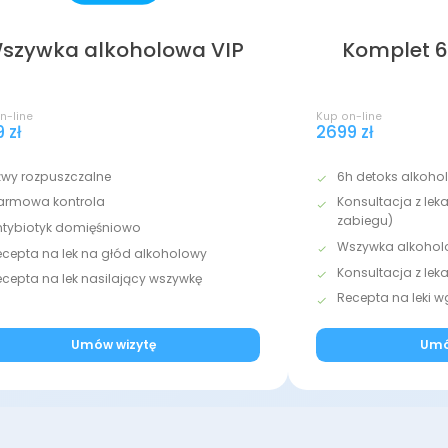
szywka alkoholowa VIP
Komplet 6
n-line
Kup on-line
 zł
2699 zł
zwy rozpuszczalne
6h detoks alkoho
armowa kontrola
Konsultacja z lek
zabiegu)
ntybiotyk domięśniowo
Wszywka alkoho
ecepta na lek na głód alkoholowy
Konsultacja z le
ecepta na lek nasilający wszywkę
Recepta na leki
Umów wizytę
Umó