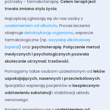
potrzeby - farmakoterapię.
Celem terapii jest
trwała zmiana stylu życia
.
Najczęściej zgłaszają się do nas osoby z
uzależnieniem od alkoholu
. Proces leczenia
obejmuje
detoksykację organizmu
, wsparcie
farmakologiczne (np.
wszywkę alkoholową
Esperal
) oraz
psychoterapię
.
Połączenie metod
medycznych i psychologicznych pozwala
skutecznie utrzymać trzeźwość
.
Pomagamy także osobom uzależnionym od
leków
uspokajających, nasennych i przeciwbólowych
.
Specjaliści wspierają pacjentów w
bezpiecznym
odstawieniu substancji
i stabilizacji układu
nerwowego.
Pacjenci zmagający się z
uzależnieniem od