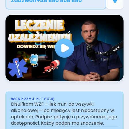
Zadzwoń
+48 880 808 880
kroku wracając do równowagi. Skorzystaj z
naszego kalendarza, wybierz odpowiedni dla
siebie dzień i zmień swoje życie na lepsze.
WESPRZYJ PETYCJĘ
Disulfiram WZF — lek m.in. do wszywki
alkoholowej — od miesięcy jest niedostępny w
aptekach. Podpisz petycję o przywrócenie jego
dostępności. Każdy podpis ma znaczenie.