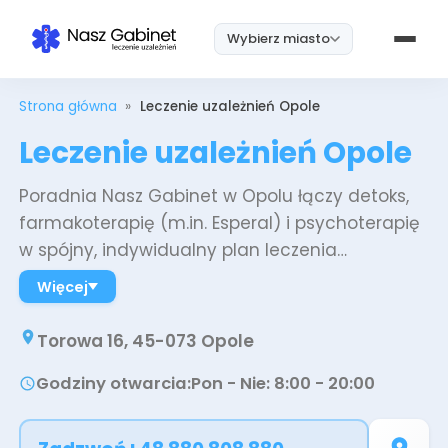
Wybierz miasto
Strona główna
»
Leczenie uzależnień Opole
Leczenie uzależnień Opole
Poradnia Nasz Gabinet w Opolu łączy detoks,
farmakoterapię (m.in. Esperal) i psychoterapię
w spójny, indywidualny plan leczenia
uzależnień. Terapia odbywa się ambulatoryjnie
Więcej
i online, z zachowaniem pełnej dyskrecji,
szybkimi terminami i wsparciem aftercare,
Torowa 16, 45-073 Opole
dzięki czemu można kontynuować pracę i
Godziny otwarcia
:
Pon - Nie: 8:00 - 20:00
obowiązki. Doświadczeni specjaliści pomagają
bezpiecznie przerwać ciąg, ograniczyć głód,
odbudować relacje i trwałe nawyki - krok po