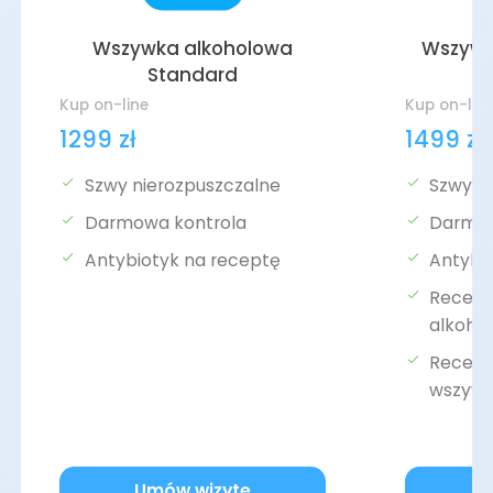
Wszywka alkoholowa
Wszywk
Standard
Kup on-line
Kup on-lin
1299 zł
1499 zł
Szwy nierozpuszczalne
Szwy r
Darmowa kontrola
Darmow
Antybiotyk na receptę
Antybi
Recept
alkoho
Recepta
wszyw
Umów wizytę
U