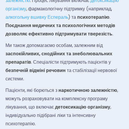
залежністю
. Процес лікування включає
детоксикацію
організму
, фармакологічну підтримку (наприклад,
алкогольну вшивку Еспераль
) та
психотерапію
.
Поєднання медичних та психологічних методів
дозволяє ефективно підтримувати тверезість
.
Ми також допомагаємо особам, залежним від
заспокійливих, снодійних та знеболювальних
препаратів
. Спеціалісти підтримують пацієнтів у
безпечній відміні речовин
та стабілізації нервової
системи.
Пацієнти, які борються з
наркотичною залежністю
,
можуть розраховувати на комплексну програму
лікування, що включає
детоксикацію організму
,
індивідуально підібрані ліки та інтенсивну
психотерапію.