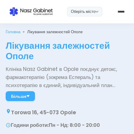
Оберіть місто
Головна
»
Лікування залежностей Ополе
Лікування залежностей
Ополе
Клініка Nasz Gabinet в Opole поєднує детокс,
фармакотерапію (зокрема Еспераль) та
психотерапію в єдиний, індивідуальний план
лікування залежностей. Терапія проводиться
Більше
амбулаторно та онлайн, з повною
конфіденційністю, швидкими термінами запису та
Torowa 16, 45-073 Opole
підтримкою після лікування, що дозволяє
Години роботи
:
Пн - Нд: 8:00 - 20:00
продовжувати працювати та виконувати обов'язки.
Досвідчені спеціалісти допомагають безпечно