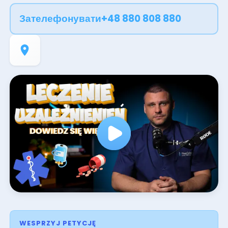
перервати запій, зменшити потяг, відновити
Зателефонувати
+48 880 808 880
стосунки та сформувати стійкі звички - крок за
кроком повертаючись до рівноваги. Скористайтеся
нашим календарем, оберіть зручний день та змініть
своє життя на краще.
WESPRZYJ PETYCJĘ