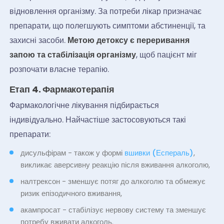
відновлення організму. За потреби лікар призначає
препарати, що полегшують симптоми абстиненції, та
захисні засоби.
Метою детоксу є переривання
запою та стабілізація організму
, щоб пацієнт міг
розпочати власне терапію.
Етап 4. Фармакотерапія
Фармакологічне лікування підбирається
індивідуально. Найчастіше застосовуються такі
препарати:
дисульфірам - також у формі
вшивки (Еспераль)
,
викликає аверсивну реакцію після вживання алкоголю,
налтрексон - зменшує потяг до алкоголю та обмежує
ризик епізодичного вживання,
акампросат - стабілізує нервову систему та зменшує
потребу вживати алкоголь.