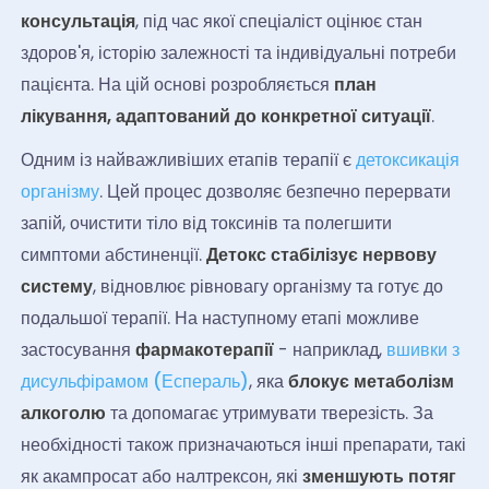
консультація
, під час якої спеціаліст оцінює стан
здоров'я, історію залежності та індивідуальні потреби
пацієнта. На цій основі розробляється
план
лікування, адаптований до конкретної ситуації
.
Одним із найважливіших етапів терапії є
детоксикація
організму
. Цей процес дозволяє безпечно перервати
запій, очистити тіло від токсинів та полегшити
симптоми абстиненції.
Детокс стабілізує нервову
систему
, відновлює рівновагу організму та готує до
подальшої терапії. На наступному етапі можливе
застосування
фармакотерапії
- наприклад,
вшивки з
дисульфірамом (Еспераль)
, яка
блокує метаболізм
алкоголю
та допомагає утримувати тверезість. За
необхідності також призначаються інші препарати, такі
як акампросат або налтрексон, які
зменшують потяг