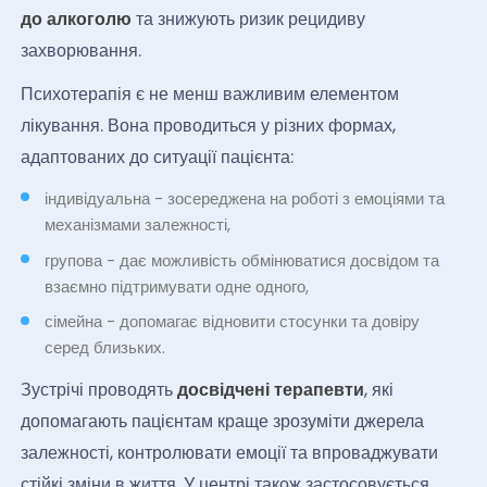
до алкоголю
та знижують ризик рецидиву
захворювання.
Психотерапія є не менш важливим елементом
лікування. Вона проводиться у різних формах,
адаптованих до ситуації пацієнта:
індивідуальна - зосереджена на роботі з емоціями та
механізмами залежності,
групова - дає можливість обмінюватися досвідом та
взаємно підтримувати одне одного,
сімейна - допомагає відновити стосунки та довіру
серед близьких.
Зустрічі проводять
досвідчені терапевти
, які
допомагають пацієнтам краще зрозуміти джерела
залежності, контролювати емоції та впроваджувати
стійкі зміни в життя. У центрі також застосовується