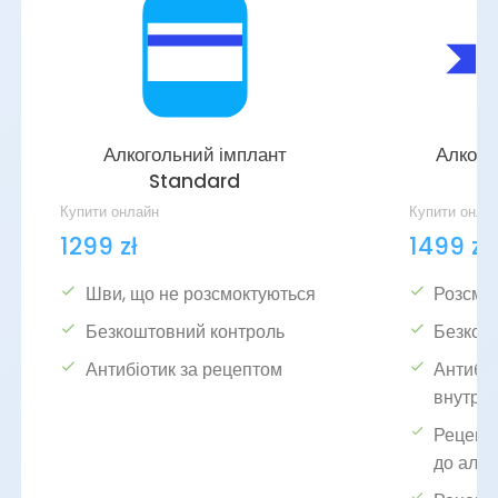
Алкогольний імплант
Алкого
Standard
Купити онлайн
Купити онла
1299 zł
1499 zł
Шви, що не розсмоктуються
Розсмо
Безкоштовний контроль
Безкош
Антибіотик за рецептом
Антибіо
внутрі
Рецепт 
до алк