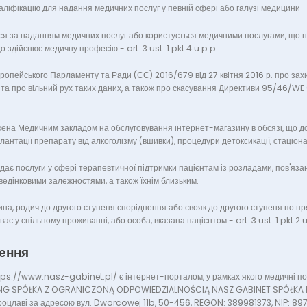
ліфікацію для надання медичних послуг у певній сфері або галузі медицини - art
ься за наданням медичних послуг або користується медичними послугами, що 
 здійснює медичну професію - art. 3 ust. 1 pkt 4 u.p.p.
опейського Парламенту та Ради (ЄС) 2016/679 від 27 квітня 2016 р. про захис
а про вільний рух таких даних, а також про скасування Директиви 95/46/WE
ена Медичним закладом на обслуговування інтернет-магазину в обсязі, що д
нтації препарату від алкоголізму (вшивки), процедури детоксикації, стаціона
адає послуги у сфері терапевтичної підтримки пацієнтам із розладами, пов'яз
ведінковими залежностями, а також їхнім близьким.
на, родич до другого ступеня споріднення або свояк до другого ступеня по пря
ає у спільному проживанні, або особа, вказана пацієнтом - art. 3 ust. 1 pkt 2 u
ження
tps://www.nasz-gabinet.pl/ є інтернет-порталом, у рамках якого медичні пос
NG SPÓŁKA Z OGRANICZONĄ ODPOWIEDZIALNOŚCIĄ NASZ GABINET SPÓŁKA
оцлаві за адресою вул. Dworcowej 11b, 50-456, REGON: 389981373, NIP: 89