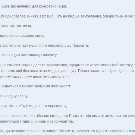
 умов, визначених для конкретної акції.
ься одноразова знижка в розмірі 10% на перше замовлення, оформлене через 
ться автоматично,
иключно ціну крапельниці,
є вартість виїзду медичного персоналу до Пацієнта,
 лише один раз одному Пацієнту.
и лояльності кожне десяте замовлення, оформлене через мобільний застосуно
 крапельниці без оплати за медичну послугу. Право надається відповідно при
ожному наступному десятому замовленні.
 надається в межах програми лояльності:
ише одну особу,
є вартість виїзду медичного персоналу,
мовлення, що охоплює більше ніж одного Пацієнта, від оплати звільняється ли
плачуються згідно з чинним прейскурантом,
я, що охоплює більше ніж одного Пацієнта, вважається одним замовленням д