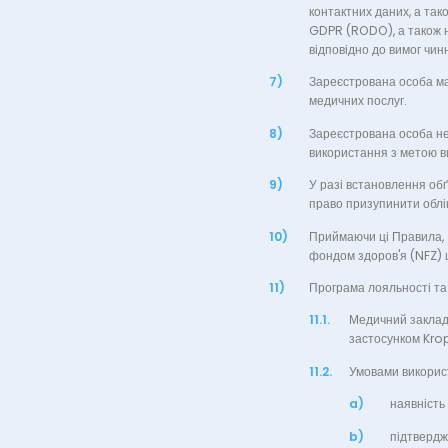
контактних даних, а так
GDPR (RODO), а також на
відповідно до вимог чин
7)
Зареєстрована особа ма
медичних послуг.
8)
Зареєстрована особа не
використання з метою в
9)
У разі встановлення обґ
право призупинити облік
10)
Приймаючи ці Правила, 
фондом здоров'я (NFZ) 
11)
Програма лояльності та
11.1.
Медичний заклад 
застосунком Kro
11.2.
Умовами використ
a)
наявність 
b)
підтверд