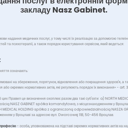
дання послуг в електронній форм
закладу Nasz Gabinet.
ови надання медичних послуг, у тому числі їх реалізацію за допомогою телеі
ей та психотерапії, а також порядок користування сервісом, який ведеться:
:
оняття означають:
прямовані на збереження, порятунок, відновлення або покращення здоров'я, а та
 або окремих нормативних актів, які регулюють порядок їх виконання» - art. 3 us
б цих Правил це визначення охоплює разом два такі суб'єкти: a) NORTH MED
ścią NASZ GABINET spółka komandytowa, з місцезнаходженням у Вроцлав
RTH MEDICAL HOLDING spółka z ograniczoną odpowiedzialnością NASZA 
енням у Вроцлаві за адресою вул. Dworcowej 11B, 50-456 Вроцлав.
 професію
-
особа, уповноважена на підставі окремих нормативних актів на на