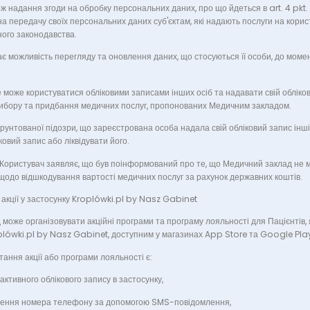
ож надання згоди на обробку персональних даних, про що йдеться в art. 4 pkt.
 передачу своїх персональних даних суб'єктам, які надають послуги на корис
ного законодавства.
є можливість перегляду та оновлення даних, що стосуються її особи, до мом
 може користуватися обліковими записами інших осіб та надавати свій обліко
ибору та придбання медичних послуг, пропонованих Медичним закладом.
рунтованої підозри, що зареєстрована особа надала свій обліковий запис інш
овий запис або ліквідувати його.
Користувач заявляє, що був поінформований про те, що Медичний заклад не 
щодо відшкодування вартості медичних послуг за рахунок державних коштів.
 акції у застосунку Kroplówki.pl by Nasz Gabinet
може організовувати акційні програми та програму лояльності для Пацієнтів,
plówki.pl by Nasz Gabinet, доступним у магазинах App Store та Google Pla
ання акції або програми лояльності є:
активного облікового запису в застосунку,
ження номера телефону за допомогою SMS-повідомлення,