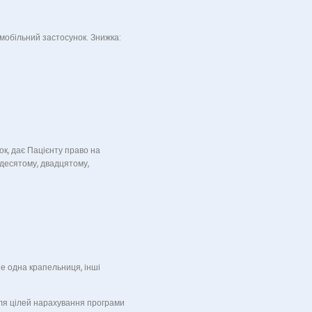
мобільний застосунок. Знижка:
к, дає Пацієнту право на
 десятому, двадцятому,
ше одна крапельниця, інші
ля цілей нарахування програми