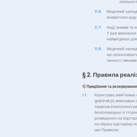
лояльност
11.6.
Медичний заклад 
конкретного коду
11.7.
Акції, знижки та
У разі виконання
найвигідніше для
11.8.
Медичний заклад 
що організовують
чинності змінами
§ 2. Правила реалі
1) Придбання та резервуванн
1.1.
Користувач, який бажає
gabinet.pl, виконавши 
сервісом електронної р
безпосередньо зі сторі
розміщеного на підстор
на обрану підсторінку п
цих Правилах.