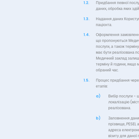
1.2.
Придбання певної послу
даних, обробка яких зд
1.3.
Надання даних Користув
пацієнта.
1.4.
Оформлення замовлення 
що пропонуються Медичн
послуги, а також терміну
має бути реалізована по
Медичний заклад залишає
терміну й години, якщо 
обраний час.
1.5.
Процес придбання через
етапів:
a)
Вибір послуги - 
локалізацію (міс
реалізована.
b)
Заповнення даних
прізвище, PESEL 
адреса електронн
візиту для даної 