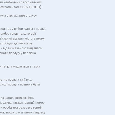
ння необхідних персональних
та Регламентом GDPR (RODO).
зку з отриманням статусу
ягає у виборі однієї з послуг,
ибору виду та категорії
в'язаний вказати місто, в якому
у послуги детоксикації
ин від визначеного Пацієнтом
онати послугу у первісно
net.pl складається з таких
тну послугу та її вид,
ж якої послуга повинна бути
даних, таких як: ім'я,
а проживання, контактний номер,
би особа, яка резервує термін
ною послугою, а також її адресу