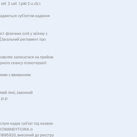
. 2 ust. 1 pkt 2 u.dz.l.
надаються суб'єктом надання
т фізичних осіб у зв'язку з
 (Загальний регламент про
озволяє записатися на прийом
рного сеансу психотерапії.
аними з вживанням
мій лінії, законний
.p.p.
луги надає суб'єкт під назвою
 KOMANDYTOWA із
71895920, внесений до реєстру