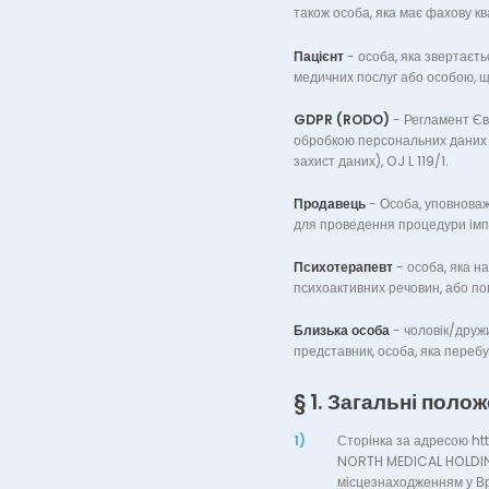
також особа, яка має фахову ква
Пацієнт
-
особа, яка звертаєт
медичних послуг або особою, що
GDPR (RODO)
-
Регламент Євр
обробкою персональних даних т
захист даних), OJ L 119/1.
Продавець
-
Особа, уповноваж
для проведення процедури імпла
Психотерапевт
-
особа, яка н
психоактивних речовин, або по
Близька особа
-
чоловік/дружи
представник, особа, яка перебув
§ 1. Загальні поло
1)
Сторінка за адресою ht
NORTH MEDICAL HOLDI
місцезнаходженням у Вр