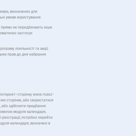
мовах, визначених для
льні умови користування.
ії прямо не передбачають інше.
томатично застосує
граму лояльності та акції,
ідних прав до дня набрання
з інтернет-сторінку www.nasz-
ні сторінки, або скористатися
, або здійснити придбання
помогою модуля календаря,
 реєстрації, потрібно перейти
одуля календаря, визначені в