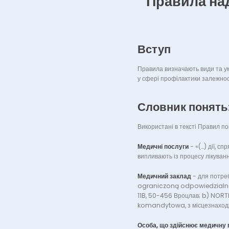
Правила на
Вступ
Правила визначають види та ум
у сфері профілактики залежност
Словник понять
Використані в тексті Правил п
Медичні послуги
-
«(…) дії, с
випливають із процесу лікування
Медичний заклад
-
для потре
ograniczoną odpowiedzialno
11B, 50-456 Вроцлав; b) NO
komandytowa, з місцезнаходж
Особа, що здійснює медичну