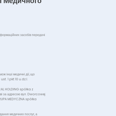
і Медичного
нформаційних засобів передачі
кож інші медичні дії, що
t. 1 pkt 10 u.dz.l.
ICAL HOLDING spółka z
і за адресою вул. Dworcowej
GRUPA MEDYCZNA spółka
дання медичних послуг, а