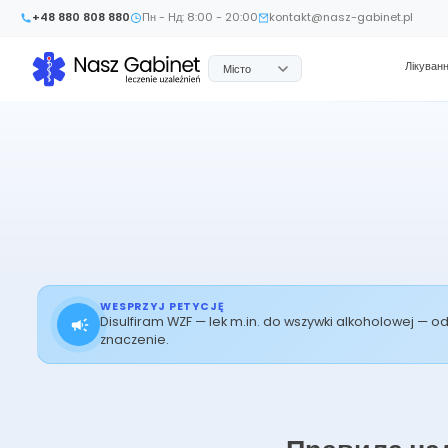
+48 880 808 880
Пн - Нд: 8:00 - 20:00
kontakt@nasz-gabinet.pl
Лікуван
Місто
WESPRZYJ PETYCJĘ
Disulfiram WZF — lek m.in. do wszywki alkoholowej — 
znaczenie.