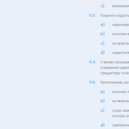
c)
виконання
11.3.
Пацієнту надаєт
a)
нараховує
b)
охоплює в
c)
не включа
d)
надається
11.4.
У межах програм
отримання однієї
тридцятому та к
11.5.
Крапельниця, що
a)
охоплює л
b)
не включа
c)
у разі за
послуги о
d)
замовленн