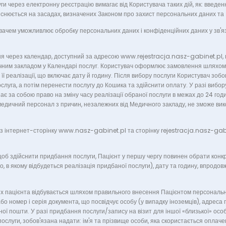
ги через електронну реєстрацію вимагає від Користувача таких дій, як: введе
ійснюється на засадах, визначених Законом про захист персональних даних 
ачем уможливлює обробку персональних даних і конфіденційних даних у зв'я
через календар, доступний за адресою www.rejestracja.nasz-gabinet.pl, пол
им закладом у Календарі послуг. Користувач оформлює замовлення шляхом в
 її реалізації, що включає дату й годину. Після вибору послуги Користувач зобо
слуга, а потім перенести послугу до Кошика та здійснити оплату. У разі вибор
 за собою право на зміну часу реалізації обраної послуги в межах до 24 год
медичний персонал з причин, незалежних від Медичного закладу, не зможе вик
 інтернет-сторінку www.nasz-gabinet.pl та сторінку rejestracja.nasz-gabi
щоб здійснити придбання послуги, Пацієнт у першу чергу повинен обрати конкре
то, в якому відбудеться реалізація придбаної послуги), дату та годину, впродов
 пацієнта відбувається шляхом правильного внесення Пацієнтом персональних 
або номер і серія документа, що посвідчує особу (у випадку іноземців), адрес
ої пошти. У разі придбання послуги/запису на візит для іншої «близької» осо
послуги, зобов'язана надати: ім'я та прізвище особи, яка скористається оплаче