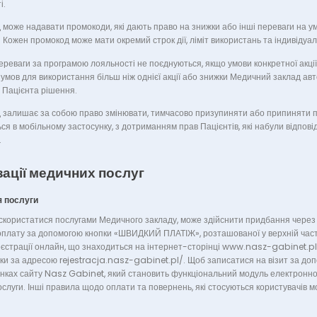
і.
може надавати промокоди, які дають право на знижки або інші переваги на у
. Кожен промокод може мати окремий строк дії, ліміт використань та індивідуа
 переваги за програмою лояльності не поєднуються, якщо умови конкретної акц
 умов для використання більш ніж однієї акції або знижки Медичний заклад ав
 Пацієнта рішення.
залишає за собою право змінювати, тимчасово призупиняти або припиняти про
ся в мобільному застосунку, з дотриманням прав Пацієнтів, які набули відпов
.
зації медичних послуг
я послуги
 скористатися послугами Медичного закладу, може здійснити придбання чере
оплату за допомогою кнопки «ШВИДКИЙ ПЛАТІЖ», розташованої у верхній части
еєстрації онлайн, що знаходиться на інтернет-сторінці www.nasz-gabinet.pl
нки за адресою rejestracja.nasz-gabinet.pl/. Щоб записатися на візит за до
інках сайту Nasz Gabinet, який становить функціональний модуль електронної
ослуги. Інші правила щодо оплати та повернень, які стосуються користувачів м