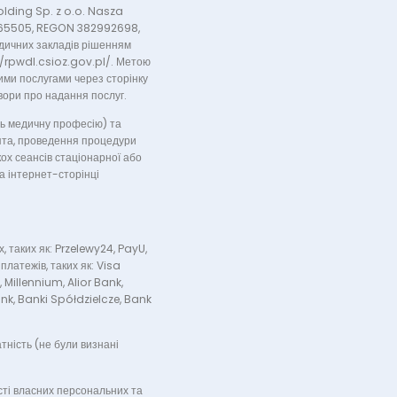
olding Sp. z o.o. Nasza
1865505, REGON 382992698,
дичних закладів рішенням
//rpwdl.csioz.gov.pl/. Метою
ми послугами через сторінку
вори про надання послуг.
ь медичну професію) та
епта, проведення процедури
кох сеансів стаціонарної або
а інтернет-сторінці
 таких як: Przelewy24, PayU,
латежів, таких як: Visa
 Millennium, Alior Bank,
ank, Banki Spółdzielcze, Bank
тність (не були визнані
сті власних персональних та