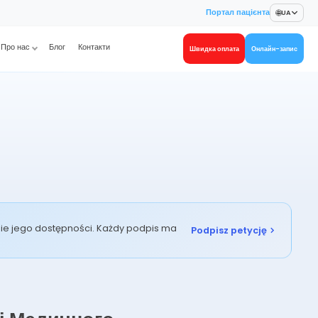
🌐
Портал пацієнта
UA
Про нас
Блог
Контакти
Швидка оплата
Онлайн-запис
enie jego dostępności. Każdy podpis ma
Podpisz petycję