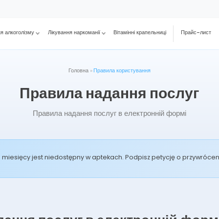
ня алкоголізму
Лікування наркоманії
Вітамінні крапельниці
Прайс-лист
Головна
»
Правила користування
Правила надання послуг
Правила надання послуг в електронній формі
od miesięcy jest niedostępny w aptekach. Podpisz petycję o przywróc