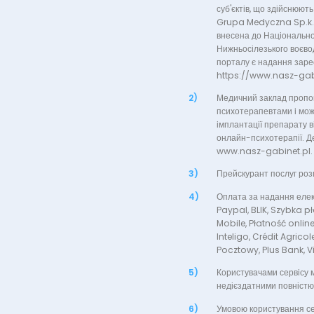
суб'єктів, що здійснюю
Grupa Medyczna Sp.k. 
внесена до Національно
Нижньосілезького воєво
порталу є надання заре
https://www.nasz-gabine
2)
Медичний заклад пропон
психотерапевтами і мож
імплантації препарату в
онлайн-психотерапії. Де
www.nasz-gabinet.pl.
3)
Прейскурант послуг роз
4)
Оплата за надання елек
Paypal, BLIK, Szybka pł
Mobile, Płatność online
Inteligo, Crédit Agrico
Pocztowy, Plus Bank, V
5)
Користувачами сервісу м
недієздатними повністю
6)
Умовою користування сер