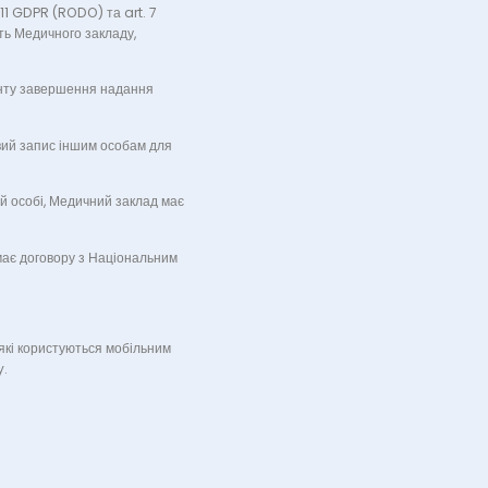
 11 GDPR (RODO) та art. 7
ть Медичного закладу,
енту завершення надання
вий запис іншим особам для
ій особі, Медичний заклад має
має договору з Національним
 які користуються мобільним
y.