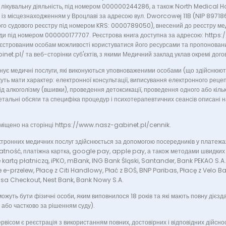
ть лікувальну діяльність, під номером 000000244286, а також North Medical H
із місцезнаходженням у Вроцлаві за адресою вул. Dworcowej 11B (NIP 897
го судового реєстру під номером KRS: 0000789050), внесений до реєстру ме
ди під номером 000000177707. Реєстрова книга доступна за адресою: https:
єстрованим особам можливості користуватися його ресурсами та пропоновани
t.pl/ та веб-сторінки суб'єктів, з якими Медичний заклад уклав окремі дого
ує медичні послуги, які виконуються уповноваженими особами (що здійснюют
уть мати характер: електронної консультації, виписування електронного рец
ід алкоголізму (вшивки), проведення детоксикації, проведення одного або кіль
тальні обсяги та специфіка процедур і психотерапевтичних сеансів описані н
міщено на сторінці https://www.nasz-gabinet.pl/cennik.
тронних медичних послуг здійснюється за допомогою посередників у платежах,
atność, платіжна картка, google pay, apple pay, а також методами швидких п
 kartą płatniczą, iPKO, mBank, ING Bank Śląski, Santander, Bank PEKAO S.A.,
le e-przelew, Płacę z Citi Handlowy, Płać z BOŚ, BNP Paribas, Płacę z Velo B
isa Checkout, Nest Bank, Bank Nowy S.A.
ожуть бути фізичні особи, яким виповнилося 18 років та які мають повну дієзда
 або частково за рішенням суду).
вісом є реєстрація з використанням повних, достовірних і відповідних дійсно