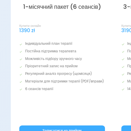
1-місячний пакет (6 сеансів)
3-
Купити онлайн
Купит
1390 zł
3190
Індивідуальний план терапії
Ін
Постійна підтримка терапевта
По
Можливість підбору зручного часу
Мо
Пріоритетний запис на прийом
Пр
Регулярний аналіз прогресу (щомісяця)
Ре
Матеріали для підтримки терапії (PDF/вправи)
Ма
6 сеансів терапії
14
Записатися на прийом