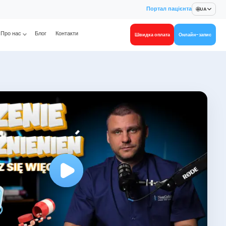
🌐
Портал пацієнта
UA
Про нас
Блог
Контакти
Швидка оплата
Онлайн-запис