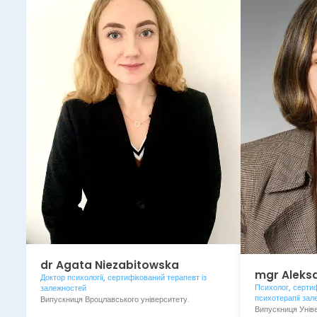
dr
Agata
Niezabitowska
mgr
Aleks
Доктор психології, сертифікований терапевт із
Психолог, сертиф
залежностей
психотерапії зал
Випускниця Вроцлавського університету.
Випускниця Унів