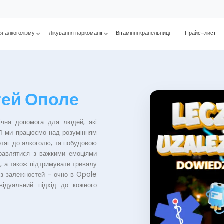
ня алкоголізму
Лікування наркоманії
Вітамінні крапельниці
Прайс-лист
тей Ополе
ічна допомога для людей, які
ії ми працюємо над розумінням
отяг до алкоголю, та побудовою
правлятися з важкими емоціями
и, а також підтримувати тривалу
із залежностей - очно в Opole
відуальний підхід до кожного