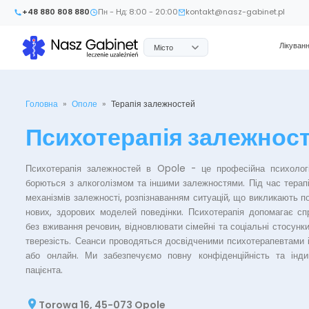
+48 880 808 880
Пн - Нд: 8:00 - 20:00
kontakt@nasz-gabinet.pl
Лікуван
Місто
Головна
»
Ополе
»
Терапія залежностей
Психотерапія залежнос
Психотерапія залежностей в Opole - це професійна психолог
борються з алкоголізмом та іншими залежностями. Під час терап
механізмів залежності, розпізнаванням ситуацій, що викликають п
нових, здорових моделей поведінки. Психотерапія допомагає с
без вживання речовин, відновлювати сімейні та соціальні стосунк
тверезість. Сеанси проводяться досвідченими психотерапевтами 
або онлайн. Ми забезпечуємо повну конфіденційність та інди
пацієнта.
Torowa 16, 45-073 Opole