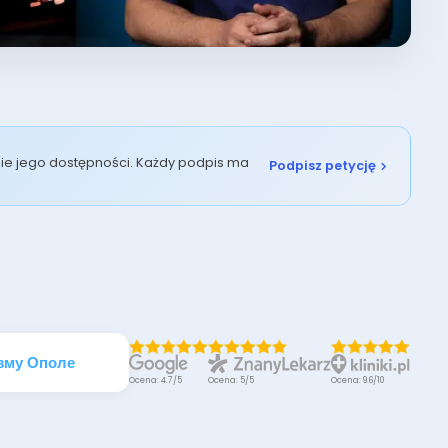
enie jego dostępności. Każdy podpis ma
Podpisz petycję
ізму Ополе
Ocena: 4.7/5
Ocena: 5/5
Ocena: 9.6/10