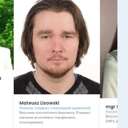
a
Mateusz
Lisowski
mgr
Paul
Психолог, спеціаліст з психотерапії залежностей
Психолог, кліні
Випускник психологічного факультету. В процесі
Випускниця клі
навчання на когнітивно-поведінкового
SWPS, філія у 
психотерапевта.