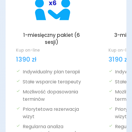
1-miesięczny pakiet (6
3-mies
sesji)
Kup on-line
Kup on-lin
1390 zł
3190 zł
Indywidualny plan terapii
Indywid
Stałe wsparcie terapeuty
Stałe 
Możliwość dopasowania
Możliw
terminów
termin
Priorytetowa rezerwacja
Priory
wizyt
wizyt
Regularna analiza
Regular