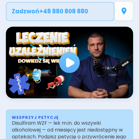
sięgania po substancje, odbudować relacje
Zadzwoń
+48 880 808 880
rodzinne i społeczne oraz utrzymać
długotrwałą abstynencję. Sesje prowadzone są
przez doświadczonych psychoterapeutów
uzależnień - stacjonarnie w Opolu lub online.
Zapewniamy pełną dyskrecję i indywidualne
podejście do każdego pacjenta.
WESPRZYJ PETYCJĘ
Disulfiram WZF — lek m.in. do wszywki
alkoholowej — od miesięcy jest niedostępny w
aptekach. Podpisz petycję o przywrócenie jego