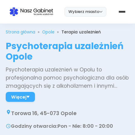
Wybierz miasto
Strona główna
»
Opole
»
Terapia uzależnień
Psychoterapia uzależnień
Opole
Psychoterapia uzależnień w Opolu to
profesjonalna pomoc psychologiczna dla osób
zmagających się z alkoholizmem i innymi
nałogami. Podczas terapii pracujemy nad
Więcej
zrozumieniem mechanizmów uzależnienia,
rozpoznawaniem sytuacji wyzwalających głód
Torowa 16, 45-073 Opole
alkoholowy oraz budowaniem nowych,
Godziny otwarcia
:
Pon - Nie: 8:00 - 20:00
zdrowych wzorców zachowań. Psychoterapia
pomaga radzić sobie z trudnymi emocjami bez