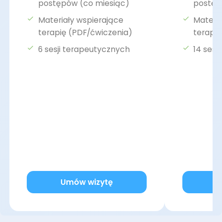
postępów (co miesiąc)
postęp
Materiały wspierające
Materia
terapię (PDF/ćwiczenia)
terapi
6 sesji terapeutycznych
14 sesj
Umów wizytę
U