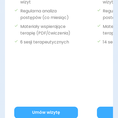
wizyt
wizyt
Regularna analiza
Regular
postępów (co miesiąc)
postęp
Materiały wspierające
Materia
terapię (PDF/ćwiczenia)
terapi
6 sesji terapeutycznych
14 sesj
Umów wizytę
U