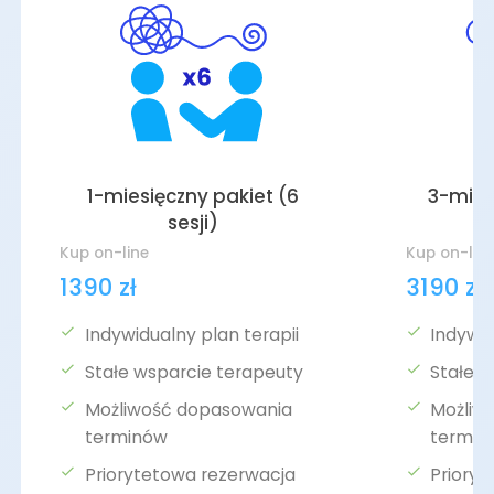
1-miesięczny pakiet (6
3-mies
sesji)
Kup on-line
Kup on-lin
1390 zł
3190 zł
Indywidualny plan terapii
Indywid
Stałe wsparcie terapeuty
Stałe 
Możliwość dopasowania
Możliw
terminów
termin
Priorytetowa rezerwacja
Priory