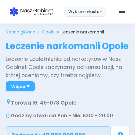
Wybierz miasto
Strona główna
»
Opole
»
Leczenie narkomanii
Leczenie narkomanii Opole
Leczenie uzależnienia od narkotyków w Nasz
Gabinet Opole zaczynamy od konsultacji, na
której oceniamy, czy trzeba najpierw
ustabilizować stan zdrowia, czy można od razu
Więcej
przejść do terapii. Dalej prowadzimy diagnozę,
farmakoterapię wspierającą, psychoterapię
Torowa 16, 45-073 Opole
indywidualną i grupową oraz konsultacje
Godziny otwarcia
:
Pon - Nie: 8:00 - 20:00
psychiatryczne, a przez cały czas pracujemy z
pacjentem nad zapobieganiem nawrotom.
Plan jest rozłożony na miesiące, bo o wyniku