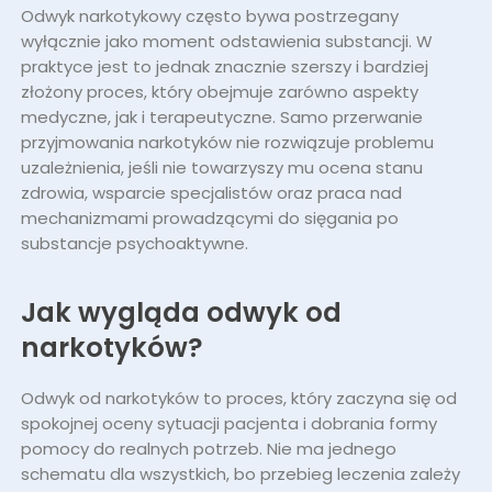
Odwyk narkotykowy często bywa postrzegany
wyłącznie jako moment odstawienia substancji. W
Ile trwa detoks narkotykowy i od czego
to zależy
praktyce jest to jednak znacznie szerszy i bardziej
złożony proces, który obejmuje zarówno aspekty
Ile trwa odwyk narkotykowy – czas
medyczne, jak i terapeutyczne. Samo przerwanie
leczenia a realne potrzeby pacjenta
przyjmowania narkotyków nie rozwiązuje problemu
uzależnienia, jeśli nie towarzyszy mu ocena stanu
Odwyk od narkotyków i
zdrowia, wsparcie specjalistów oraz praca nad
funkcjonowanie w codziennym życiu
mechanizmami prowadzącymi do sięgania po
substancje psychoaktywne.
Kiedy odwyk narkotykowy staje się
koniecznością, a nie wyborem
Jak wygląda odwyk od
Pomoc w odwyku narkotykowym
narkotyków?
Odwyk od narkotyków to proces, który zaczyna się od
spokojnej oceny sytuacji pacjenta i dobrania formy
pomocy do realnych potrzeb. Nie ma jednego
schematu dla wszystkich, bo przebieg leczenia zależy