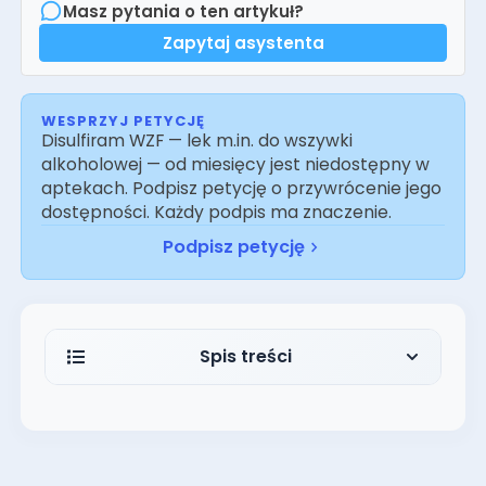
Masz pytania o ten artykuł?
Zapytaj asystenta
WESPRZYJ PETYCJĘ
Disulfiram WZF — lek m.in. do wszywki
alkoholowej — od miesięcy jest niedostępny w
aptekach. Podpisz petycję o przywrócenie jego
dostępności. Każdy podpis ma znaczenie.
Podpisz petycję
Spis treści
Jak wygląda odwyk od narkotyków?
Detoks od narkotyków jako pierwszy
etap odwyku