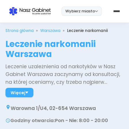
Wybierz miasto
Strona główna
»
Warszawa
»
Leczenie narkomanii
Leczenie narkomanii
Warszawa
Leczenie uzależnienia od narkotyków w Nasz
Gabinet Warszawa zaczynamy od konsultacji,
na której oceniamy, czy trzeba najpierw
ustabilizować stan zdrowia, czy można od razu
Więcej
przejść do terapii. Dalej prowadzimy diagnozę,
farmakoterapię wspierającą, psychoterapię
Warowna 1/U4, 02-654 Warszawa
indywidualną i grupową oraz konsultacje
Godziny otwarcia
:
Pon - Nie: 8:00 - 20:00
psychiatryczne, a przez cały czas pracujemy z
pacjentem nad zapobieganiem nawrotom.