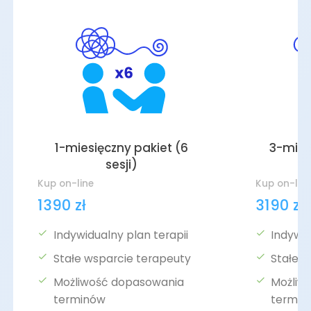
1-miesięczny pakiet (6
3-mies
sesji)
Kup on-line
Kup on-lin
1390 zł
3190 zł
Indywidualny plan terapii
Indywid
Stałe wsparcie terapeuty
Stałe 
Możliwość dopasowania
Możliw
terminów
termin