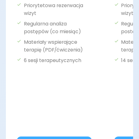
Priorytetowa rezerwacja
Priory
wizyt
wizyt
Regularna analiza
Regular
postępów (co miesiąc)
postęp
Materiały wspierające
Materia
terapię (PDF/ćwiczenia)
terapi
6 sesji terapeutycznych
14 sesj