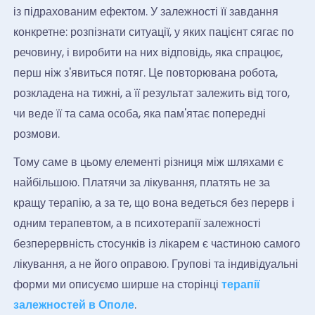
із підрахованим ефектом. У залежності її завдання
конкретне: розпізнати ситуації, у яких пацієнт сягає по
речовину, і виробити на них відповідь, яка спрацює,
перш ніж з'явиться потяг. Це повторювана робота,
розкладена на тижні, а її результат залежить від того,
чи веде її та сама особа, яка пам'ятає попередні
розмови.
Тому саме в цьому елементі різниця між шляхами є
найбільшою. Платячи за лікування, платять не за
кращу терапію, а за те, що вона ведеться без перерв і
одним терапевтом, а в психотерапії залежності
безперервність стосунків із лікарем є частиною самого
лікування, а не його оправою. Групові та індивідуальні
форми ми описуємо ширше на сторінці
терапії
залежностей в Ополе
.