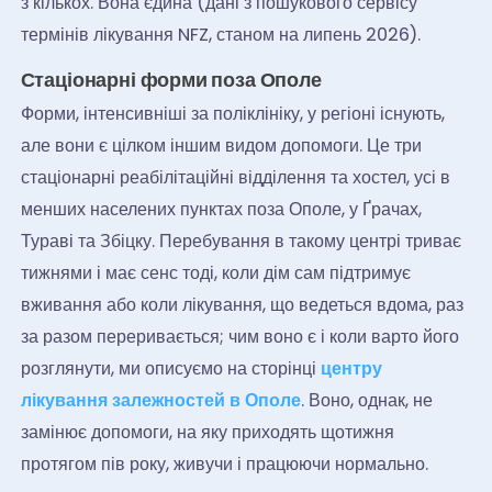
з кількох. Вона єдина (дані з пошукового сервісу
термінів лікування NFZ, станом на липень 2026).
Стаціонарні форми поза Ополе
Форми, інтенсивніші за поліклініку, у регіоні існують,
але вони є цілком іншим видом допомоги. Це три
стаціонарні реабілітаційні відділення та хостел, усі в
менших населених пунктах поза Ополе, у Ґрачах,
Тураві та Збіцку. Перебування в такому центрі триває
тижнями і має сенс тоді, коли дім сам підтримує
вживання або коли лікування, що ведеться вдома, раз
за разом переривається; чим воно є і коли варто його
розглянути, ми описуємо на сторінці
центру
лікування залежностей в Ополе
. Воно, однак, не
замінює допомоги, на яку приходять щотижня
протягом пів року, живучи і працюючи нормально.