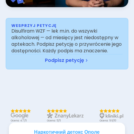
WESPRZYJ PETYCJĘ
Disulfiram WZF — lek m.in. do wszywki
alkoholowej — od miesięcy jest niedostępny w
aptekach. Podpisz petycję o przywrócenie jego
dostępności. Każdy podpis ma znaczenie.
Podpisz petycję
Ocena: 4.7/5
Ocena: 5/5
Ocena: 9.6/10
Наркотичний детокс Ополе