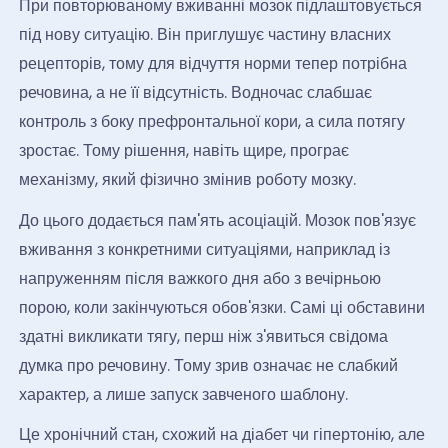
При повторюваному вживанні мозок підлаштовується
під нову ситуацію. Він приглушує частину власних
рецепторів, тому для відчуття норми тепер потрібна
речовина, а не її відсутність. Водночас слабшає
контроль з боку префронтальної кори, а сила потягу
зростає. Тому рішення, навіть щире, програє
механізму, який фізично змінив роботу мозку.
До цього додається пам'ять асоціацій. Мозок пов'язує
вживання з конкретними ситуаціями, наприклад із
напруженням після важкого дня або з вечірньою
порою, коли закінчуються обов'язки. Самі ці обставини
здатні викликати тягу, перш ніж з'явиться свідома
думка про речовину. Тому зрив означає не слабкий
характер, а лише запуск завченого шаблону.
Це хронічний стан, схожий на діабет чи гіпертонію, але