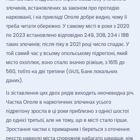
злочинів, встановлених за законом про протидію
наркоманії, і на прикладі Ополе добре видно, чому її
треба читати обережно. У самому місті в роки з 2020
по 2023 встановлено відповідно 249, 308, 234 і 188
таких злочинів; після піку в 2021 році число спадає. У
той самий час у всьому опольському підрегіоні, який
місто охоплює, воно спало значно різкіше, з 1615 до
560, тобто на дві третини (GUS, Банк локальних
даних).
Із зіставлення цих двох рядів виходить неочевидна річ.
Частка Ополе в наркотичних злочинах усього
підрегіону зросла в ці роки приблизно з однієї шостої
до однієї третьої, але не тому, що в місті стало гірше.
Зростання частки є примарним і береться з оточення:
реєстр навколо міста спорожнів набагато швидше, ніж