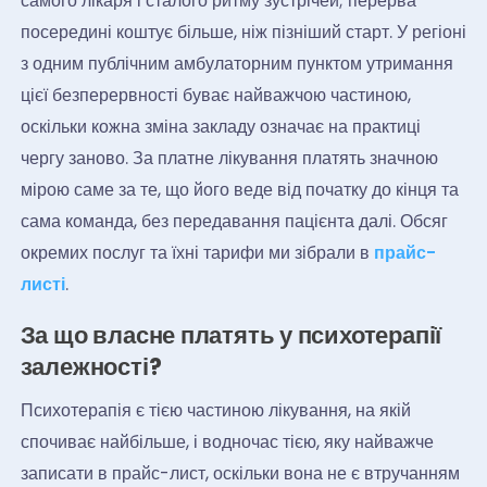
самого лікаря і сталого ритму зустрічей; перерва
посередині коштує більше, ніж пізніший старт. У регіоні
з одним публічним амбулаторним пунктом утримання
цієї безперервності буває найважчою частиною,
оскільки кожна зміна закладу означає на практиці
чергу заново. За платне лікування платять значною
мірою саме за те, що його веде від початку до кінця та
сама команда, без передавання пацієнта далі. Обсяг
окремих послуг та їхні тарифи ми зібрали в
прайс-
листі
.
За що власне платять у психотерапії
залежності?
Психотерапія є тією частиною лікування, на якій
спочиває найбільше, і водночас тією, яку найважче
записати в прайс-лист, оскільки вона не є втручанням