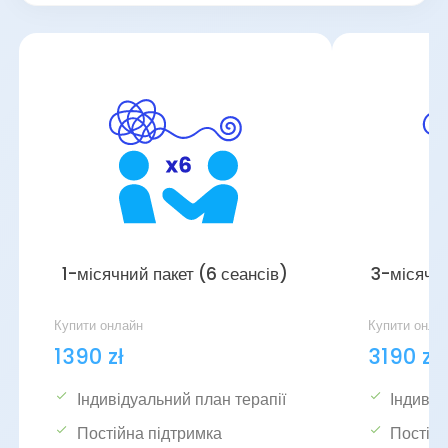
1-місячний пакет (6 сеансів)
3-місячни
Купити онлайн
Купити онла
1390 zł
3190 zł
Індивідуальний план терапії
Індивід
Постійна підтримка
Постійн