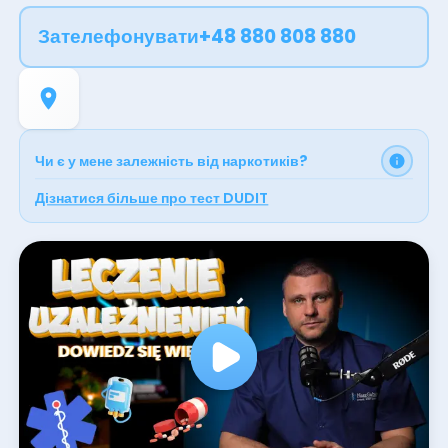
місяці, бо результат визначає не сама відмова від
Зателефонувати
+48 880 808 880
речовини, а те, що відбувається після неї.
Приймаємо приватно, без направлення й без черги.
Запишіться на візит онлайн або зателефонуйте.
Чи є у мене залежність від наркотиків?
Дізнатися більше про тест DUDIT