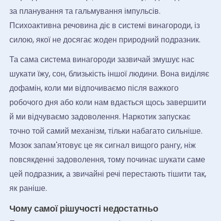
за планування та гальмування імпульсів.
Психоактивна речовина діє в системі винагороди, із
силою, якої не досягає жоден природний подразник.
Та сама система винагороди зазвичай змушує нас
шукати їжу, сон, близькість іншої людини. Вона виділяє
дофамін, коли ми відпочиваємо після важкого
робочого дня або коли нам вдається щось завершити
й ми відчуваємо задоволення. Наркотик запускає
точно той самий механізм, тільки набагато сильніше.
Мозок запам'ятовує це як сигнал вищого рангу, ніж
повсякденні задоволення, тому починає шукати саме
цей подразник, а звичайні речі перестають тішити так,
як раніше.
Чому самої рішучості недостатньо