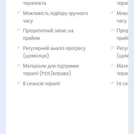
терапевта
терапе
Можливість підбору зручного
Можливі
часу
часу
Пріоритетний запис на
Пріорит
прийом
прийом
Регулярний аналіз прогресу
Регуляр
(щомісяця)
(щоміс
Матеріали для підтримки
Матеріа
терапії (PDF/вправи)
терапії
6 сеансів терапії
14 сеан