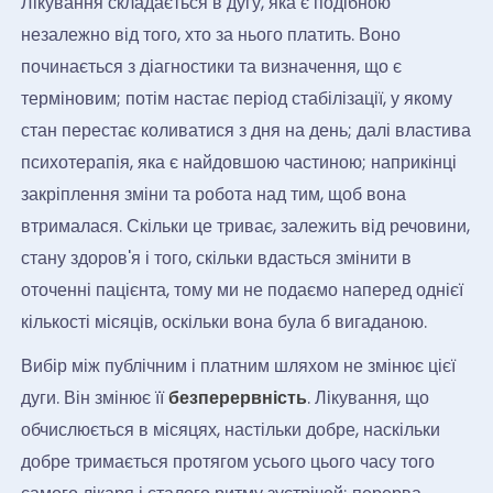
Лікування складається в дугу, яка є подібною
незалежно від того, хто за нього платить. Воно
починається з діагностики та визначення, що є
терміновим; потім настає період стабілізації, у якому
стан перестає коливатися з дня на день; далі властива
психотерапія, яка є найдовшою частиною; наприкінці
закріплення зміни та робота над тим, щоб вона
втрималася. Скільки це триває, залежить від речовини,
стану здоров'я і того, скільки вдасться змінити в
оточенні пацієнта, тому ми не подаємо наперед однієї
кількості місяців, оскільки вона була б вигаданою.
Вибір між публічним і платним шляхом не змінює цієї
дуги. Він змінює її
безперервність
. Лікування, що
обчислюється в місяцях, настільки добре, наскільки
добре тримається протягом усього цього часу того