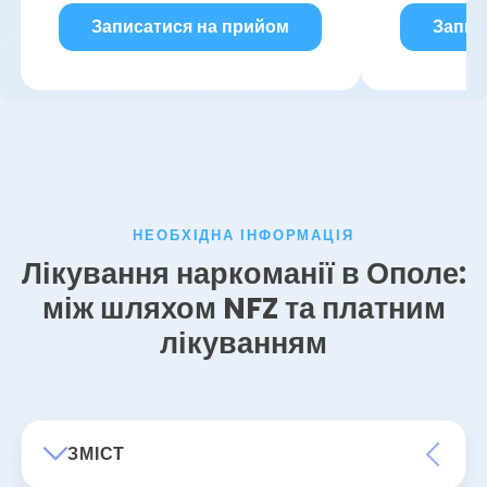
Записатися на прийом
Запис
НЕОБХІДНА ІНФОРМАЦІЯ
Лікування наркоманії в Ополе:
між шляхом NFZ та платним
лікуванням
ЗМІСТ