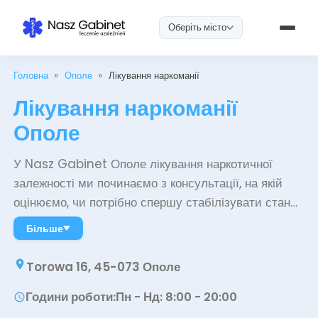
Оберіть місто
Головна
»
Ополе
»
Лікування наркоманії
Лікування наркоманії
Ополе
У Nasz Gabinet Ополе лікування наркотичної
залежності ми починаємо з консультації, на якій
оцінюємо, чи потрібно спершу стабілізувати стан
здоров'я, чи можна одразу перейти до терапії. Далі
Більше
проводимо діагностику, підтримувальну
фармакотерапію, індивідуальну та групову
Torowa 16, 45-073 Ополе
психотерапію, а також психіатричні консультації і
Години роботи
:
Пн - Нд: 8:00 - 20:00
весь цей час працюємо з пацієнтом над
запобіганням рецидивам. План розрахований на