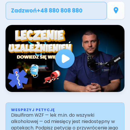
sięgania po substancje, odbudować relacje
Zadzwoń
+48 880 808 880
rodzinne i społeczne oraz utrzymać
długotrwałą abstynencję. Sesje prowadzone są
przez doświadczonych psychoterapeutów
uzależnień - stacjonarnie w Gliwicach lub
online. Zapewniamy pełną dyskrecję i
indywidualne podejście do każdego pacjenta.
WESPRZYJ PETYCJĘ
Disulfiram WZF — lek m.in. do wszywki
alkoholowej — od miesięcy jest niedostępny w
aptekach. Podpisz petycję o przywrócenie jego