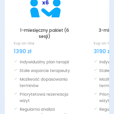
1-miesięczny pakiet (6
3-mies
sesji)
Kup on-line
Kup on-lin
1390 zł
3190 zł
Indywidualny plan terapii
Indywid
Stałe wsparcie terapeuty
Stałe 
Możliwość dopasowania
Możliw
terminów
termin
Priorytetowa rezerwacja
Priory
wizyt
wizyt
Regularna analiza
Regular