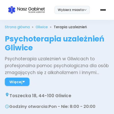
Wybierz miasto
Strona główna
»
Gliwice
»
Terapia uzależnień
Psychoterapia uzależnień
Gliwice
Psychoterapia uzależnień w Gliwicach to
profesjonalna pomoc psychologiczna dla osób
zmagających się z alkoholizmem i innymi
nałogami. Podczas terapii pracujemy nad
Więcej
zrozumieniem mechanizmów uzależnienia,
rozpoznawaniem sytuacji wyzwalających głód
Toszecka 18, 44-100 Gliwice
alkoholowy oraz budowaniem nowych,
Godziny otwarcia
:
Pon - Nie: 8:00 - 20:00
zdrowych wzorców zachowań. Psychoterapia
pomaga radzić sobie z trudnymi emocjami bez