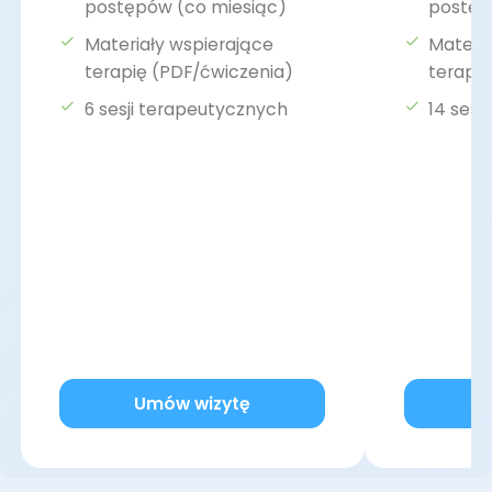
postępów (co miesiąc)
postęp
Materiały wspierające
Materia
terapię (PDF/ćwiczenia)
terapi
6 sesji terapeutycznych
14 sesj
Umów wizytę
U