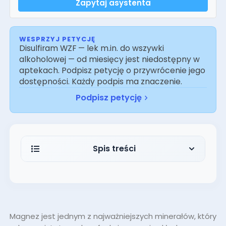
Zapytaj asystenta
WESPRZYJ PETYCJĘ
Disulfiram WZF — lek m.in. do wszywki
alkoholowej — od miesięcy jest niedostępny w
aptekach. Podpisz petycję o przywrócenie jego
dostępności. Każdy podpis ma znaczenie.
Podpisz petycję
Spis treści
Alkohol i magnez – reakcja w
organizmie
Co wypłukuje alkohol z organizmu? Czy
alkohol wypłukuje magnez?
Magnez jest jednym z najważniejszych minerałów, który