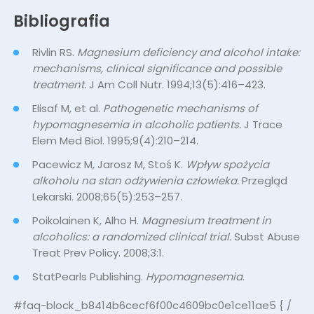
Bibliografia
Rivlin RS.
Magnesium deficiency and alcohol intake:
mechanisms, clinical significance and possible
treatment.
J Am Coll Nutr. 1994;13(5):416–423.
Elisaf M, et al.
Pathogenetic mechanisms of
hypomagnesemia in alcoholic patients.
J Trace
Elem Med Biol. 1995;9(4):210–214.
Pacewicz M, Jarosz M, Stoś K.
Wpływ spożycia
alkoholu na stan odżywienia człowieka.
Przegląd
Lekarski. 2008;65(5):253–257.
Poikolainen K, Alho H.
Magnesium treatment in
alcoholics: a randomized clinical trial.
Subst Abuse
Treat Prev Policy. 2008;3:1.
StatPearls Publishing.
Hypomagnesemia
.
#faq-block_b8414b6cecf6f00c4609bc0e1ce11ae5 { /