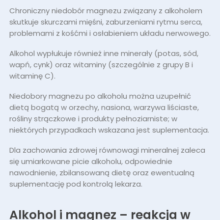
Chroniczny niedobór magnezu związany z alkoholem
skutkuje skurczami mięśni, zaburzeniami rytmu serca,
problemami z kośćmi i osłabieniem układu nerwowego.
Alkohol wypłukuje również inne minerały (potas, sód,
wapń, cynk) oraz witaminy (szczególnie z grupy B i
witaminę C).
Niedobory magnezu po alkoholu można uzupełnić
dietą bogatą w orzechy, nasiona, warzywa liściaste,
rośliny strączkowe i produkty pełnoziarniste; w
niektórych przypadkach wskazana jest suplementacja.
Dla zachowania zdrowej równowagi mineralnej zaleca
się umiarkowane picie alkoholu, odpowiednie
nawodnienie, zbilansowaną dietę oraz ewentualną
suplementację pod kontrolą lekarza.
Alkohol i magnez – reakcja w