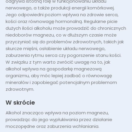
odgrywa istotną rolę w funkcjonowaniu układu
Magnez po alkoholu – jak uzupełnić
nerwowego, a także produkcji energii komórkowej.
niedobory
Jego odpowiedni poziom wpływa na zdrowie serca,
kości oraz równowagę hormonalną. Regularne picie
Potas a alkohol – jak alkohol wpływa
dużych ilości alkoholu może prowadzić do chronicznych
na jego poziom
niedoborów magnezu, co w dłuższym czasie może
przyczyniać się do problemów zdrowotnych, takich jak
Alkohol i magnez – jak dbać o
skurcze mięśni, osłabienie układu nerwowego,
równowagę?
zaburzenia rytmu serca czy pogorszenie stanu kości.
W związku z tym warto zwrócić uwagę na to, jak
Najczęściej zadawane pytania – FAQ
alkohol wpływa na gospodarkę magnezową
organizmu, aby móc lepiej zadbać o równowagę
minerałów i zapobiegać potencjalnym problemom
zdrowotnym.
W skrócie
Alkohol znacząco wpływa na poziom magnezu,
prowadząc do jego wypłukiwania przez działanie
moczopędne oraz zaburzenia wchłaniania.