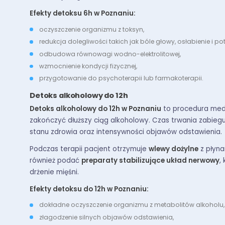
Efekty detoksu 6h w Poznaniu:
oczyszczenie organizmu z toksyn,
redukcja dolegliwości takich jak bóle głowy, osłabienie i pot
odbudowa równowagi wodno-elektrolitowej,
wzmocnienie kondycji fizycznej,
przygotowanie do psychoterapii lub farmakoterapii.
Detoks alkoholowy do 12h
Detoks alkoholowy do 12h w Poznaniu
to procedura medy
zakończyć dłuższy ciąg alkoholowy. Czas trwania zabiegu
stanu zdrowia oraz intensywności objawów odstawienia.
Podczas terapii pacjent otrzymuje
wlewy dożylne
z płyna
również podać
preparaty stabilizujące układ nerwowy
,
drżenie mięśni.
Efekty detoksu do 12h w Poznaniu:
dokładne oczyszczenie organizmu z metabolitów alkoholu,
złagodzenie silnych objawów odstawienia,