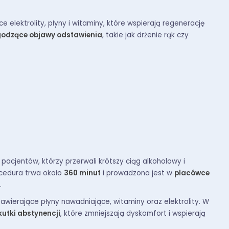
e elektrolity, płyny i witaminy, które wspierają regenerację
agodzące objawy odstawienia
, takie jak drżenie rąk czy
pacjentów, którzy przerwali krótszy ciąg alkoholowy i
cedura trwa około
360 minut
i prowadzona jest w
placówce
.
awierające płyny nawadniające, witaminy oraz elektrolity. W
kutki abstynencji
, które zmniejszają dyskomfort i wspierają