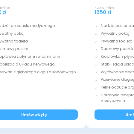
n-line
Kup on-line
 zł
1850 zł
adzór personelu medycznego
Nadzór personel
rywatny pokój
Prywatny pokój
rywatna toaleta
Prywatna toaleta
armowy posiłek
Darmowy posiłek
roplówka z płynami i witaminami
Kroplówka z płyn
tabilizacja układu nerwowego
Stabilizacja ukł
rzerwanie głębszego ciągu alkoholowego
Wyrównanie elektr
Przerwanie długi
Pełne odtrucie o
Darmowa recepta 
medycznych
Umów wizytę
Umó