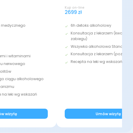
Kup on-line
2699 zł
u medycznego
6h detoks alkoholowy
Konsultacja z lekarzem (kwalifika
zabiegu)
Wszywka alkoholowa Standard
Konsultacja z lekarzem (pozabi
ami i witaminami
Recepta na leki wg wskazań med
adu nerwowego
olitów
ego ciągu alkoholowego
rganizmu
na leki wg wskazań
w wizytę
Umów wizytę