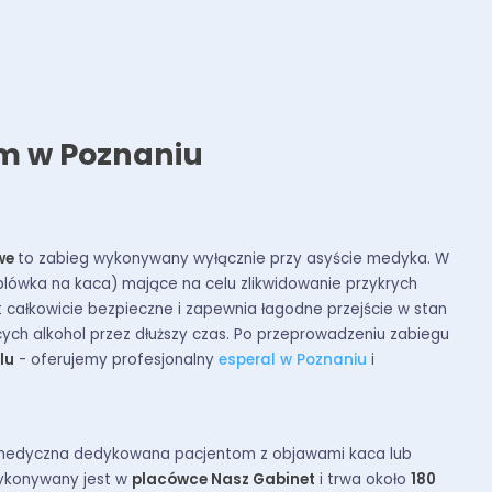
ym w Poznaniu
owe
to zabieg wykonywany wyłącznie przy asyście medyka. W
plówka na kaca) mające na celu zlikwidowanie przykrych
t całkowicie bezpieczne i zapewnia łagodne przejście w stan
ch alkohol przez dłuższy czas. Po przeprowadzeniu zabiegu
lu
- oferujemy profesjonalny
esperal w Poznaniu
i
 medyczna dedykowana pacjentom z objawami kaca lub
wykonywany jest w
placówce Nasz Gabinet
i trwa około
180