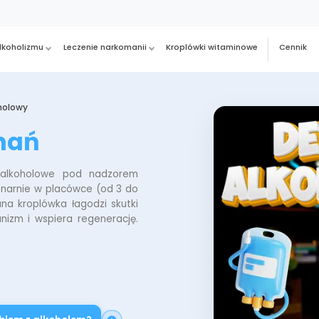
alkoholizmu
Leczenie narkomanii
Kroplówki witaminowe
Cennik
holowy
nań
 alkoholowe pod nadzorem
onarnie w placówce (od 3 do
na kroplówka łagodzi skutki
nizm i wspiera regenerację.