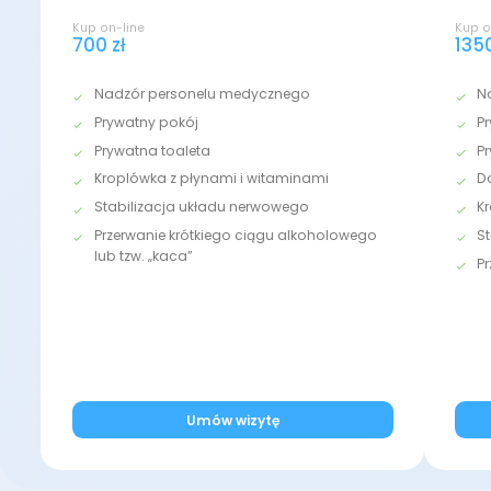
Kup on-line
Kup o
700 zł
1350
Nadzór personelu medycznego
N
Prywatny pokój
P
Prywatna toaleta
P
Kroplówka z płynami i witaminami
D
Stabilizacja układu nerwowego
K
Przerwanie krótkiego ciągu alkoholowego
S
lub tzw. „kaca”
P
Umów wizytę