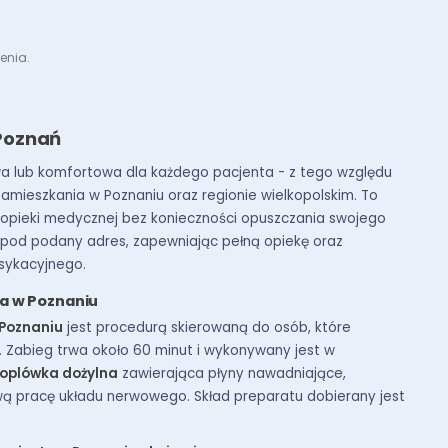
enia.
Poznań
wa lub komfortowa dla każdego pacjenta - z tego względu
mieszkania w Poznaniu oraz regionie wielkopolskim. To
j opieki medycznej bez konieczności opuszczania swojego
pod podany adres, zapewniając pełną opiekę oraz
sykacyjnego.
a w Poznaniu
 Poznaniu
jest procedurą skierowaną do osób, które
. Zabieg trwa około 60 minut i wykonywany jest w
roplówka dożylna
zawierająca płyny nawadniające,
ową pracę układu nerwowego. Skład preparatu dobierany jest