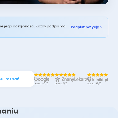
enie jego dostępności. Każdy podpis ma
Podpisz petycję
mu Poznań
Ocena: 4.7/5
Ocena: 5/5
Ocena: 9.6/10
naniu