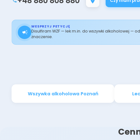
+48 880 808 880
Czy mam prob
WESPRZYJ PETYCJĘ
Disulfiram WZF — lek m.in. do wszywki alkoholowej — 
znaczenie.
Wszywka alkoholowa Poznań
Lec
Cenn