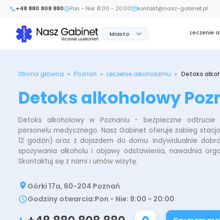
+48 880 808 880
Pon - Nie: 8:00 - 20:00
kontakt@nasz-gabinet.pl
Leczenie 
Miasto
Strona główna
»
Poznań
»
Leczenie alkoholizmu
»
Detoks alko
Detoks alkoholowy Poz
Detoks alkoholowy w Poznaniu - bezpieczne odtrucie
personelu medycznego. Nasz Gabinet oferuje zabieg stacj
12 godzin) oraz z dojazdem do domu. Indywidualnie dobra
spożywania alkoholu i objawy odstawienia, nawadnia orga
Skontaktuj się z nami i umów wizytę.
Górki 17a, 60-204 Poznań
Godziny otwarcia
:
Pon - Nie: 8:00 - 20:00