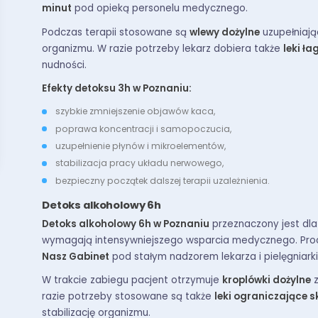
minut
pod opieką personelu medycznego.
Podczas terapii stosowane są
wlewy dożylne
uzupełniając
organizmu. W razie potrzeby lekarz dobiera także
leki ł
nudności.
Efekty detoksu 3h w Poznaniu:
szybkie zmniejszenie objawów kaca,
poprawa koncentracji i samopoczucia,
uzupełnienie płynów i mikroelementów,
stabilizacja pracy układu nerwowego,
bezpieczny początek dalszej terapii uzależnienia.
Detoks alkoholowy 6h
Detoks alkoholowy 6h w Poznaniu
przeznaczony jest dla 
wymagają intensywniejszego wsparcia medycznego. Pro
Nasz Gabinet
pod stałym nadzorem lekarza i pielęgniarki
W trakcie zabiegu pacjent otrzymuje
kroplówki dożylne
z
razie potrzeby stosowane są także
leki ograniczające s
stabilizację organizmu.