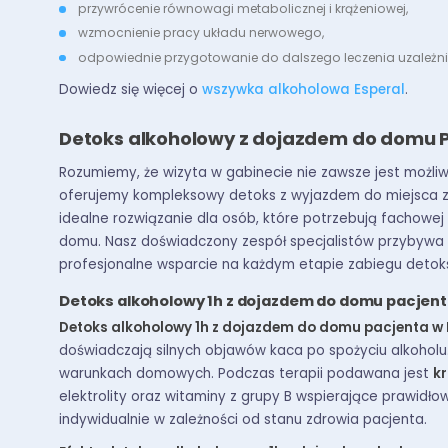
przywrócenie równowagi metabolicznej i krążeniowej,
wzmocnienie pracy układu nerwowego,
odpowiednie przygotowanie do dalszego leczenia uzależni
Dowiedz się więcej o
wszywka alkoholowa Esperal
.
Detoks alkoholowy z dojazdem do domu 
Rozumiemy, że wizyta w gabinecie nie zawsze jest możli
oferujemy kompleksowy detoks z wyjazdem do miejsca za
idealne rozwiązanie dla osób, które potrzebują fachowe
domu. Nasz doświadczony zespół specjalistów przybywa 
profesjonalne wsparcie na każdym etapie zabiegu detok
Detoks alkoholowy 1h z dojazdem do domu pacjent
Detoks alkoholowy 1h z dojazdem do domu pacjenta w
doświadczają silnych objawów kaca po spożyciu alkoholu
warunkach domowych. Podczas terapii podawana jest
k
elektrolity oraz witaminy z grupy B wspierające prawidł
indywidualnie w zależności od stanu zdrowia pacjenta.