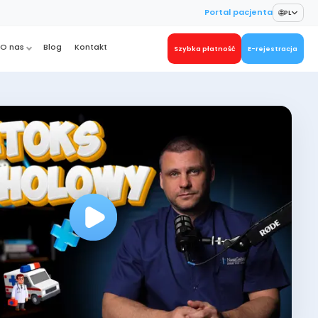
🌐
Portal pacjenta
PL
O nas
Blog
Kontakt
Szybka płatność
E-rejestracja