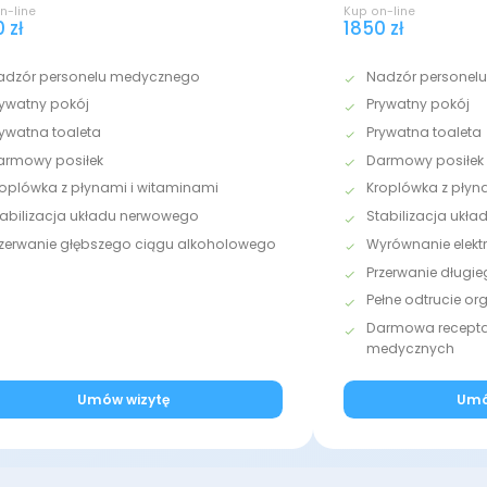
n-line
Kup on-line
 zł
1850 zł
adzór personelu medycznego
Nadzór personel
rywatny pokój
Prywatny pokój
rywatna toaleta
Prywatna toaleta
armowy posiłek
Darmowy posiłek
roplówka z płynami i witaminami
Kroplówka z płyn
tabilizacja układu nerwowego
Stabilizacja ukł
rzerwanie głębszego ciągu alkoholowego
Wyrównanie elektr
Przerwanie długi
Pełne odtrucie o
Darmowa recepta 
medycznych
Umów wizytę
Umó