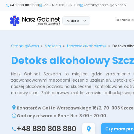
+48 880 808 880
Pon - Nie: 8:00 - 20:00
kontakt@nasz-gabinet.pl
Leczenie 
Miasto
Strona główna
»
Szczecin
»
Leczenie alkoholizmu
»
Detoks alk
Detoks alkoholowy Szc
Nasz Gabinet Szczecin to miejsce, gdzie zrozumienie
zaawansowanymi metodami leczenia uzależnień. Detoks a
naszej placówce pozwala na skuteczne i kontrolowane odtru
na nowy start. Zrób pierwszy krok ku zdrowiu i odbuduj swoj
Bohaterów Getta Warszawskiego 16/2, 70-303 Szcze
Godziny otwarcia
:
Pon - Nie: 8:00 - 20:00
+48 880 808 880
Czy mam prob