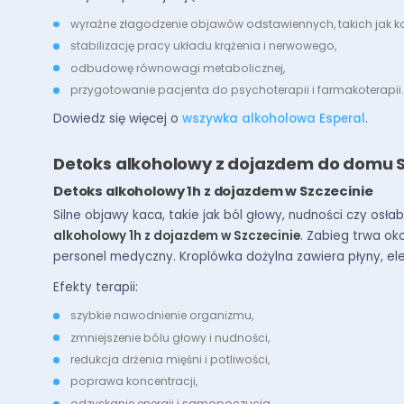
wyraźne złagodzenie objawów odstawiennych, takich jak koł
stabilizację pracy układu krążenia i nerwowego,
odbudowę równowagi metabolicznej,
przygotowanie pacjenta do psychoterapii i farmakoterapii.
Dowiedz się więcej o
wszywka alkoholowa Esperal
.
Detoks alkoholowy z dojazdem do domu 
Detoks alkoholowy 1h z dojazdem w Szczecinie
Silne objawy kaca, takie jak ból głowy, nudności czy osła
alkoholowy 1h z dojazdem w Szczecinie
. Zabieg trwa ok
personel medyczny. Kroplówka dożylna zawiera płyny, ele
Efekty terapii:
szybkie nawodnienie organizmu,
zmniejszenie bólu głowy i nudności,
redukcja drżenia mięśni i potliwości,
poprawa koncentracji,
odzyskanie energii i samopoczucia.