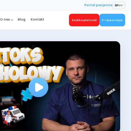
🌐
Portal pacjenta
PL
O nas
Blog
Kontakt
Szybka płatność
E-rejestracja