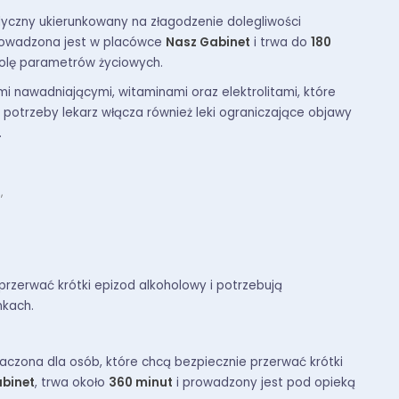
yczny ukierunkowany na złagodzenie dolegliwości
prowadzona jest w placówce
Nasz Gabinet
i trwa do
180
rolę parametrów życiowych.
i nawadniającymi, witaminami oraz elektrolitami, które
potrzeby lekarz włącza również leki ograniczające objawy
.
,
przerwać krótki epizod alkoholowy i potrzebują
nkach.
czona dla osób, które chcą bezpiecznie przerwać krótki
binet
, trwa około
360 minut
i prowadzony jest pod opieką