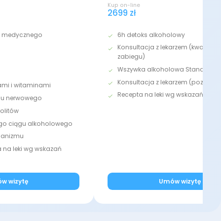
Kup on-line
2699 zł
u medycznego
6h detoks alkoholowy
Konsultacja z lekarzem (kwalifika
zabiegu)
Wszywka alkoholowa Standard
Konsultacja z lekarzem (pozabi
ami i witaminami
Recepta na leki wg wskazań med
adu nerwowego
olitów
ego ciągu alkoholowego
rganizmu
na leki wg wskazań
w wizytę
Umów wizytę