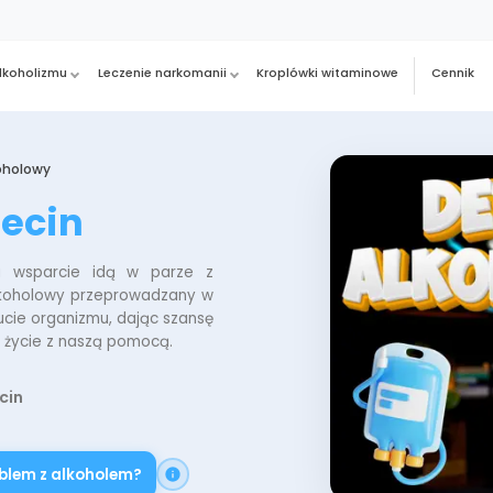
alkoholizmu
Leczenie narkomanii
Kroplówki witaminowe
Cennik
oholowy
zecin
 i wsparcie idą w parze z
lkoholowy przeprowadzany w
cie organizmu, dając szansę
e życie z naszą pomocą.
cin
lem z alkoholem?