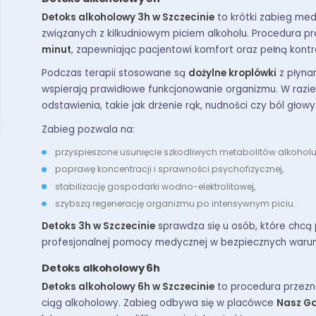
Detoks alkoholowy 3h w Szczecinie
to krótki zabieg med
związanych z kilkudniowym piciem alkoholu. Procedura 
minut
, zapewniając pacjentowi komfort oraz pełną kont
Podczas terapii stosowane są
dożylne kroplówki
z płynam
wspierają prawidłowe funkcjonowanie organizmu. W razie 
odstawienia, takie jak drżenie rąk, nudności czy ból głowy
Zabieg pozwala na:
przyspieszone usunięcie szkodliwych metabolitów alkoholu
poprawę koncentracji i sprawności psychofizycznej,
stabilizację gospodarki wodno-elektrolitowej,
szybszą regenerację organizmu po intensywnym piciu.
Detoks 3h w Szczecinie
sprawdza się u osób, które chcą 
profesjonalnej pomocy medycznej w bezpiecznych waru
Detoks alkoholowy 6h
Detoks alkoholowy 6h w Szczecinie
to procedura przezna
ciąg alkoholowy. Zabieg odbywa się w placówce
Nasz Ga