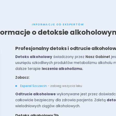
INFORMACJE OD EKSPERTÓW
formacje o detoksie alkoholowym
Profesjonalny detoks i odtrucie alkoholo
Detoks alkoholowy
świadczony przez
Nasz Gabinet
jes
usunięciu szkodliwych produktów metabolizmu alkoholu m
dalsze terapie
leczenia alkoholizmu.
Zobacz:
Esperal Szczecin
- zabieg wszycia leku
Odtrucie alkoholowe
wykonywane jest przez doświadczo
całkowicie bezpieczny dla zdrowia pacjenta. Zaletą
deto
wielodniowych ciągów alkoholowych.
Detoks alkoholowy 3h