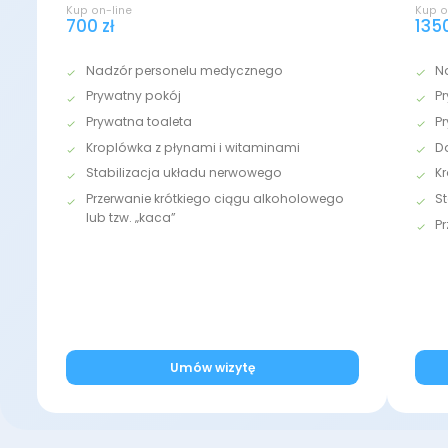
Kup on-line
Kup o
700 zł
1350
Nadzór personelu medycznego
N
Prywatny pokój
P
Prywatna toaleta
P
Kroplówka z płynami i witaminami
D
Stabilizacja układu nerwowego
K
Przerwanie krótkiego ciągu alkoholowego
S
lub tzw. „kaca”
P
Umów wizytę