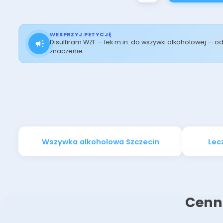
WESPRZYJ PETYCJĘ
Disulfiram WZF — lek m.in. do wszywki alkoholowej — 
znaczenie.
Wszywka alkoholowa Szczecin
Lec
Cenni