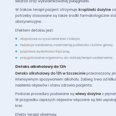
lekarza oraz wykwalifikowanej pielęgniarki.
W trakcie terapii pacjent otrzymuje
kroplówki dożylne
za
potrzeby stosowane są także środki farmakologiczne stab
abstynencyjne.
Efektem detoksu jest:
stopniowe oczyszczenie krwi z toksyn,
redukcja osłabienia, nadmiernej potliwości i bólów głowy,
poprawa wydolności fizycznej,
przygotowanie organizmu do dalszej terapii uzależnienia.
Detoks alkoholowy do 12h
Detoks alkoholowy do 12h w Szczecinie
przeznaczony jest
intensywnym spożywaniem alkoholu. Zabieg trwa od kilk
nasilenia objawów i stanu zdrowia pacjenta.
Podczas procedury podawane są
wlewy dożylne
z płynam
W przypadku cięższych objawów włączane są leki uspokaj
krwi.
Efekty terapii obejmują: