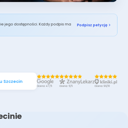
enie jego dostępności. Każdy podpis ma
Podpisz petycję
u Szczecin
Ocena: 4.7/5
Ocena: 5/5
Ocena: 9.6/10
ecinie