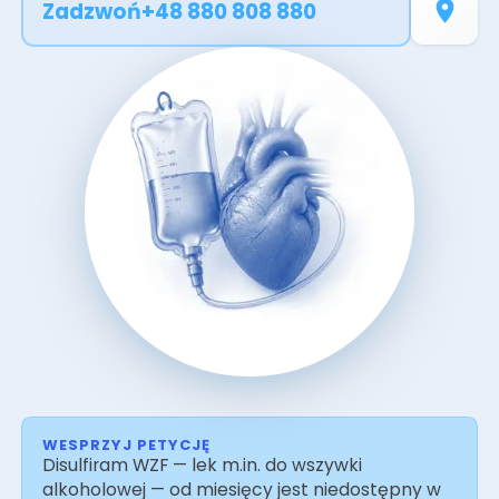
rodzajów wlewów dożylnych: witaminową
Zadzwoń
+48 880 808 880
bombę, sport i regenerację, odporność,
zmęczenie i stres, anty age, after party, libido,
nawodnienie, wlew energetyczny oraz
regenerację wątroby. Każdy z nich występuje w
trzech wariantach i każdy poprzedza
kwalifikacja medyczna. Stosujemy
certyfikowane preparaty farmaceutyczne.
WESPRZYJ PETYCJĘ
Disulfiram WZF — lek m.in. do wszywki
alkoholowej — od miesięcy jest niedostępny w