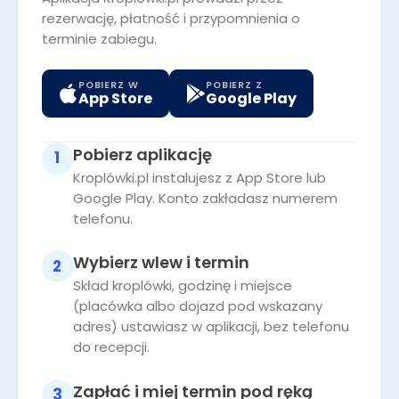
rezerwację, płatność i przypomnienia o
terminie zabiegu.
POBIERZ W
POBIERZ Z
App Store
Google Play
Pobierz aplikację
1
Kroplówki.pl instalujesz z App Store lub
Google Play. Konto zakładasz numerem
telefonu.
Wybierz wlew i termin
2
Skład kroplówki, godzinę i miejsce
(placówka albo dojazd pod wskazany
adres) ustawiasz w aplikacji, bez telefonu
do recepcji.
Zapłać i miej termin pod ręką
3