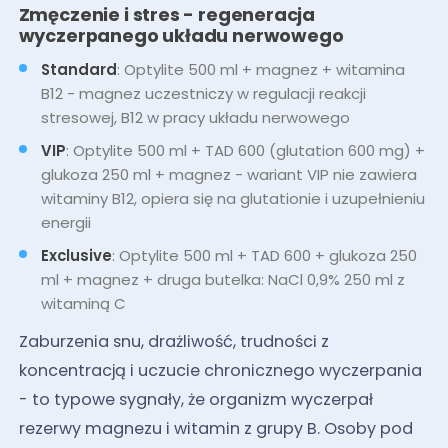
Zmęczenie i stres - regeneracja
wyczerpanego układu nerwowego
Standard
: Optylite 500 ml + magnez + witamina
B12 - magnez uczestniczy w regulacji reakcji
stresowej, B12 w pracy układu nerwowego
VIP
: Optylite 500 ml + TAD 600 (glutation 600 mg) +
glukoza 250 ml + magnez - wariant VIP nie zawiera
witaminy B12, opiera się na glutationie i uzupełnieniu
energii
Exclusive
: Optylite 500 ml + TAD 600 + glukoza 250
ml + magnez + druga butelka: NaCl 0,9% 250 ml z
witaminą C
Zaburzenia snu, drażliwość, trudności z
koncentracją i uczucie chronicznego wyczerpania
- to typowe sygnały, że organizm wyczerpał
rezerwy magnezu i witamin z grupy B. Osoby pod