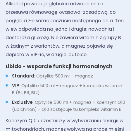
Alkohol powoduje głębokie odwodnienie i
przesuwa równowagę kwasowo-zasadową, co
pogłębia złe samopoczucie następnego dnia. Ten
wlew odpowiada na jedno i drugie: nawadnia i
dostarcza glukozę. Nie zawiera witamin z grupy B
w żadnym z wariantów, a magnez pojawia się
dopiero w VIP-ie, w drugiej butelce.
Libido - wsparcie funkcji hormonalnych
Standard
: Optylite 500 ml + magnez
VIP
: Optylite 500 ml + magnez + kompleks witamin
B (B1, B6, B12)
Exclusive
: Optylite 500 ml + magnez + koenzym Q10
(ubichinon) - Q10 zastępuje tu kompleks witamin B
Koenzym Q10 uczestniczy w wytwarzaniu energii w
mitochondriach, magnez wpływa na pracę mięśni