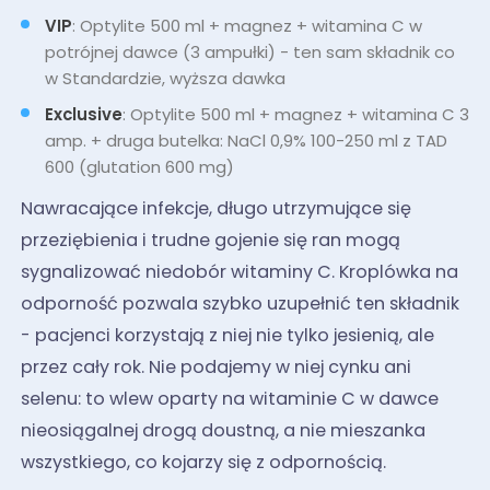
VIP
: Optylite 500 ml + magnez + witamina C w
potrójnej dawce (3 ampułki) - ten sam składnik co
w Standardzie, wyższa dawka
Exclusive
: Optylite 500 ml + magnez + witamina C 3
amp. + druga butelka: NaCl 0,9% 100-250 ml z TAD
600 (glutation 600 mg)
Nawracające infekcje, długo utrzymujące się
przeziębienia i trudne gojenie się ran mogą
sygnalizować niedobór witaminy C. Kroplówka na
odporność pozwala szybko uzupełnić ten składnik
- pacjenci korzystają z niej nie tylko jesienią, ale
przez cały rok. Nie podajemy w niej cynku ani
selenu: to wlew oparty na witaminie C w dawce
nieosiągalnej drogą doustną, a nie mieszanka
wszystkiego, co kojarzy się z odpornością.