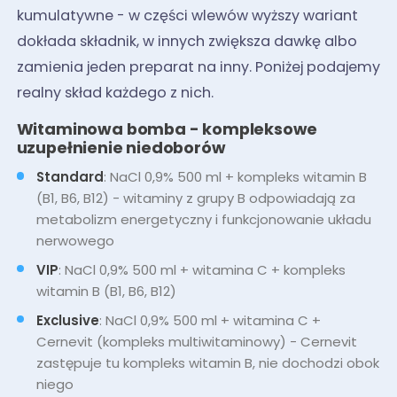
kumulatywne - w części wlewów wyższy wariant
dokłada składnik, w innych zwiększa dawkę albo
zamienia jeden preparat na inny. Poniżej podajemy
realny skład każdego z nich.
Witaminowa bomba - kompleksowe
uzupełnienie niedoborów
Standard
: NaCl 0,9% 500 ml + kompleks witamin B
(B1, B6, B12) - witaminy z grupy B odpowiadają za
metabolizm energetyczny i funkcjonowanie układu
nerwowego
VIP
: NaCl 0,9% 500 ml + witamina C + kompleks
witamin B (B1, B6, B12)
Exclusive
: NaCl 0,9% 500 ml + witamina C +
Cernevit (kompleks multiwitaminowy) - Cernevit
zastępuje tu kompleks witamin B, nie dochodzi obok
niego