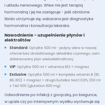
i układu nerwowego. Wlew nie jest terapią
hormonalną i jej nie zastępuje - jeśli obniżone
libido utrzymuje się, wskazana jest diagnostyka
hormonalna i konsultacja lekarska.
Nawodnienie - uzupełnienie płynów i
elektrolitów
Standard
: Optylite 500 ml - jedyny wlew w naszej
ofercie bez dodatkowego składnika czynnego, sam
zbilansowany płyn wieloelektrolitowy
VIP
: Optylite 500 ml + witamina B12 + magnez
Exclusive
: Optylite 500 ml + kompleks witamin B (B1,
B6, B12) + magnez + druga butelka: NaCl 0,9% 250 ml
z TAD 600 (glutation 600 mg)
Odwodnienie po infekcji z gorączką, po biegunce,
w upale czy po intensywnym wysiłku wyrównuje się