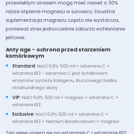
przewlekłym stresem mogą mieć nawet o 30%
niższe stężenie magnezu w surowicy. Doustna
suplementacja magnezu często nie wystarcza,
ponieważ stres jednocześnie zaburza wchłanianie
jelitowe.
Anty age - ochrona przed starzeniem
komórkowym
Standard
: NaCl 0,9% 500 ml + witamina C +
witamina B12 - witamina C jest kofaktorem
enzymów syntezy kolagenu, kluczowego białka
strukturalnego skóry
VIP
: NaCl 0,9% 500 ml + magnez + witamina C +
witamina B12
Exclusive
: NaCl 0,9% 500 ml + witamina C +
witamina B12 + Natrium Bicarbonicum + magnez
Ten wlew opiera się na witaminie C i witaminie B12