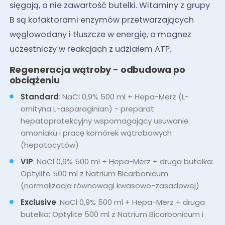
sięgają, a nie zawartość butelki. Witaminy z grupy
B są kofaktorami enzymów przetwarzających
węglowodany i tłuszcze w energię, a magnez
uczestniczy w reakcjach z udziałem ATP.
Regeneracja wątroby - odbudowa po
obciążeniu
Standard
: NaCl 0,9% 500 ml + Hepa-Merz (L-
ornityna L-asparaginian) - preparat
hepatoprotekcyjny wspomagający usuwanie
amoniaku i pracę komórek wątrobowych
(hepatocytów)
VIP
: NaCl 0,9% 500 ml + Hepa-Merz + druga butelka:
Optylite 500 ml z Natrium Bicarbonicum
(normalizacja równowagi kwasowo-zasadowej)
Exclusive
: NaCl 0,9% 500 ml + Hepa-Merz + druga
butelka: Optylite 500 ml z Natrium Bicarbonicum i