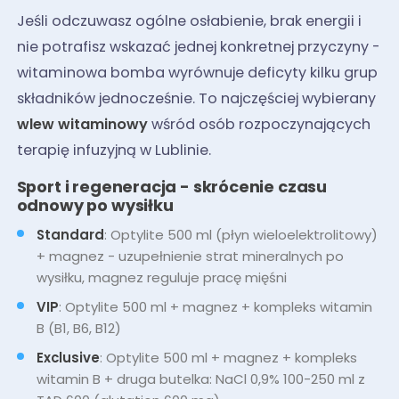
Jeśli odczuwasz ogólne osłabienie, brak energii i
nie potrafisz wskazać jednej konkretnej przyczyny -
witaminowa bomba wyrównuje deficyty kilku grup
składników jednocześnie. To najczęściej wybierany
wlew witaminowy
wśród osób rozpoczynających
terapię infuzyjną w Lublinie.
Sport i regeneracja - skrócenie czasu
odnowy po wysiłku
Standard
: Optylite 500 ml (płyn wieloelektrolitowy)
+ magnez - uzupełnienie strat mineralnych po
wysiłku, magnez reguluje pracę mięśni
VIP
: Optylite 500 ml + magnez + kompleks witamin
B (B1, B6, B12)
Exclusive
: Optylite 500 ml + magnez + kompleks
witamin B + druga butelka: NaCl 0,9% 100-250 ml z