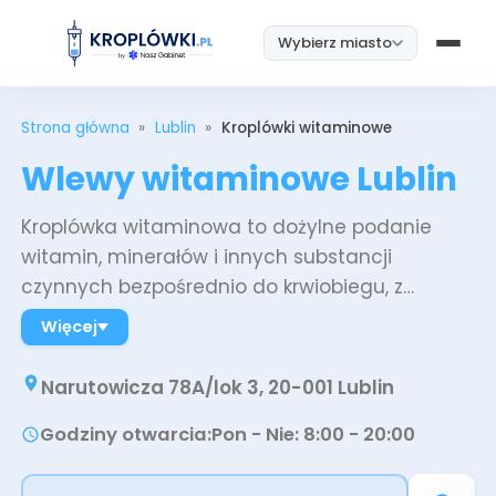
Wybierz miasto
Strona główna
»
Lublin
»
Kroplówki witaminowe
Wlewy witaminowe Lublin
Kroplówka witaminowa to dożylne podanie
witamin, minerałów i innych substancji
czynnych bezpośrednio do krwiobiegu, z
pominięciem przewodu pokarmowego.
Więcej
Biodostępność składników podanych dożylnie
wynosi niemal 100%, podczas gdy przy
Narutowicza 78A/lok 3, 20-001 Lublin
suplementacji doustnej wchłanianie zależy od
Godziny otwarcia
:
Pon - Nie: 8:00 - 20:00
rodzaju witaminy, dawki i stanu zdrowia
pacjenta. W Nasz Gabinet Lublin oferujemy 10