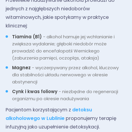
Przewlekłe nadużywanie alkoholu prowadzi do
jednych z najgłębszych niedoborów
witaminowych, jakie spotykamy w praktyce
klinicznej:
Tiamina (B1)
- alkohol hamuje jej wchłanianie i
zwiększa wydalanie; głęboki niedobór może
prowadzić do encefalopatii Wernickego
(zaburzenia pamięci, oczopląs, ataksja)
Magnez
- wyczerpywany przez alkohol, kluczowy
dla stabilności układu nerwowego w okresie
abstynencji
Cynk i kwas foliowy
- niezbędne do regeneracji
organizmu po okresie nadużywania
Pacjentom korzystającym z
detoksu
alkoholowego w Lublinie
proponujemy terapię
infuzyjną jako uzupełnienie detoksykacji.