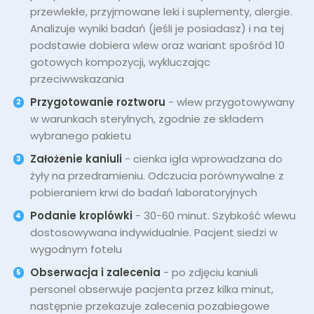
przewlekłe, przyjmowane leki i suplementy, alergie.
Analizuje wyniki badań (jeśli je posiadasz) i na tej
podstawie dobiera wlew oraz wariant spośród 10
gotowych kompozycji, wykluczając
przeciwwskazania
Przygotowanie roztworu
- wlew przygotowywany
w warunkach sterylnych, zgodnie ze składem
wybranego pakietu
Założenie kaniuli
- cienka igła wprowadzana do
żyły na przedramieniu. Odczucia porównywalne z
pobieraniem krwi do badań laboratoryjnych
Podanie kroplówki
- 30-60 minut. Szybkość wlewu
dostosowywana indywidualnie. Pacjent siedzi w
wygodnym fotelu
Obserwacja i zalecenia
- po zdjęciu kaniuli
personel obserwuje pacjenta przez kilka minut,
następnie przekazuje zalecenia pozabiegowe