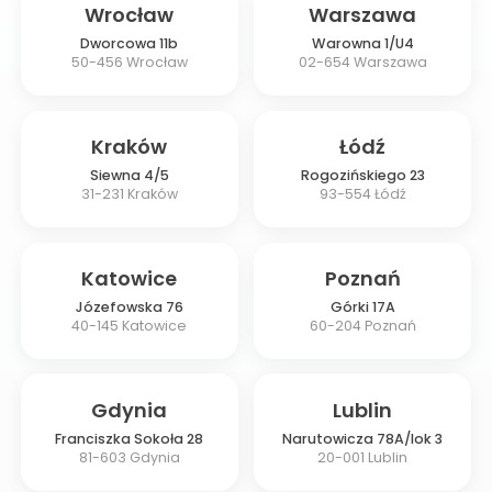
Wrocław
Warszawa
Dworcowa 11b
Warowna 1/U4
50-456
Wrocław
02-654
Warszawa
Kraków
Łódź
Siewna 4/5
Rogozińskiego 23
31-231
Kraków
93-554
Łódź
Katowice
Poznań
Józefowska 76
Górki 17A
40-145
Katowice
60-204
Poznań
Gdynia
Lublin
Franciszka Sokoła 28
Narutowicza 78A/lok 3
81-603
Gdynia
20-001
Lublin