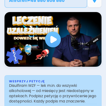
Anrufen
+48 880 808 880
Nüchternheit. Patienten haben Zugang zu
Konsultationen mit einem Arzt,
Suchttherapeuten und Psychiater - sowohl
persönlich in Krakow als auch online.
Vereinbaren Sie einen Termin über die E-
Registrierung und beginnen Sie noch heute mit
der professionellen Behandlung.
WESPRZYJ PETYCJĘ
Disulfiram WZF — lek m.in. do wszywki
alkoholowej — od miesięcy jest niedostępny w
aptekach. Podpisz petycję o przywrócenie jego
dostępności. Każdy podpis ma znaczenie.