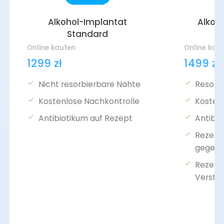
Alkohol-Implantat
Alkoh
Standard
Online kaufen
Online kau
1299 zł
1499 zł
Nicht resorbierbare Nähte
Resorb
Kostenlose Nachkontrolle
Kosten
Antibiotikum auf Rezept
Antibio
Rezept
gegen 
Rezept 
Verstä