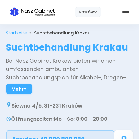
Kraków
Startseite
»
Suchtbehandlung Krakau
Suchtbehandlung Krakau
Bei Nasz Gabinet Krakow bieten wir einen
umfassenden ambulanten
Suchtbehandlungsplan für Alkohol-, Drogen-
und Medikamentenabhängigkeit, der moderne
Mehr
Medizin mit einem individuellen Ansatz für
jeden Patienten verbindet. Das Programm
Siewna 4/5, 31-231 Kraków
umfasst Entgiftung, Pharmakotherapie,
Öffnungszeiten
:
Mo - So: 8:00 - 20:00
psychologische Unterstützung und Online-E-
Rezepte und gewährleistet eine vollständige
Betreuung in jeder Phase der Rückkehr zur