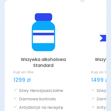
Wszywka alkoholowa
Wszywk
Standard
Kup on-line
Kup on-lin
1299 zł
1499 zł
Szwy nierozpuszczalne
Szwy r
Darmowa kontrola
Darmow
Antybiotyk na receptę
Antybi