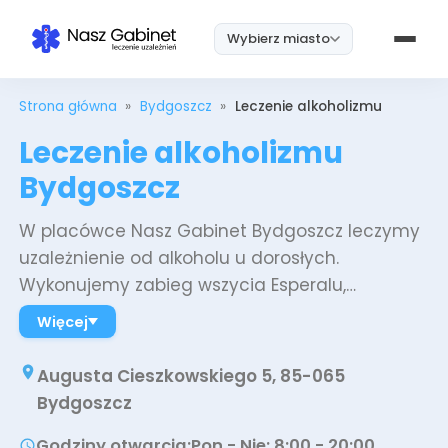
Wybierz miasto
Strona główna
»
Bydgoszcz
»
Leczenie alkoholizmu
Leczenie alkoholizmu
Bydgoszcz
W placówce Nasz Gabinet Bydgoszcz leczymy
uzależnienie od alkoholu u dorosłych.
Wykonujemy zabieg wszycia Esperalu,
przeprowadzamy detoks alkoholowy,
Więcej
dobieramy leki doustne i wystawiamy e-
recepty po wideokonsultacji. Przyjmujemy
Augusta Cieszkowskiego 5, 85-065
pacjentów w gabinecie i w ośrodku
Bydgoszcz
całodobowym, a część wizyt prowadzimy
Godziny otwarcia
:
Pon - Nie: 8:00 - 20:00
zdalnie, także dla pacjentów spoza