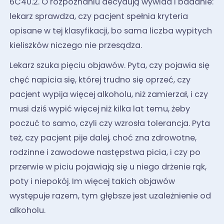
6C40.2. O rozpoznaniu decydują wywiad i badanie:
lekarz sprawdza, czy pacjent spełnia kryteria
opisane w tej klasyfikacji, bo sama liczba wypitych
kieliszków niczego nie przesądza.
Lekarz szuka pięciu objawów. Pyta, czy pojawia się
chęć napicia się, której trudno się oprzeć, czy
pacjent wypija więcej alkoholu, niż zamierzał, i czy
musi dziś wypić więcej niż kilka lat temu, żeby
poczuć to samo, czyli czy wzrosła tolerancja. Pyta
też, czy pacjent pije dalej, choć zna zdrowotne,
rodzinne i zawodowe następstwa picia, i czy po
przerwie w piciu pojawiają się u niego drżenie rąk,
poty i niepokój. Im więcej takich objawów
występuje razem, tym głębsze jest uzależnienie od
alkoholu.