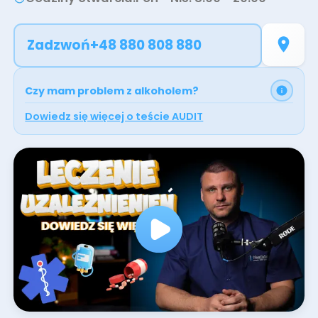
Bydgoszczy. Plan leczenia powstaje na
konsultacji lekarskiej, a przez kolejne miesiące
Zadzwoń
+48 880 808 880
prowadzi pacjenta terapeuta uzależnień.
Umów wizytę online lub zadzwoń.
Czy mam problem z alkoholem?
Dowiedz się więcej o teście AUDIT