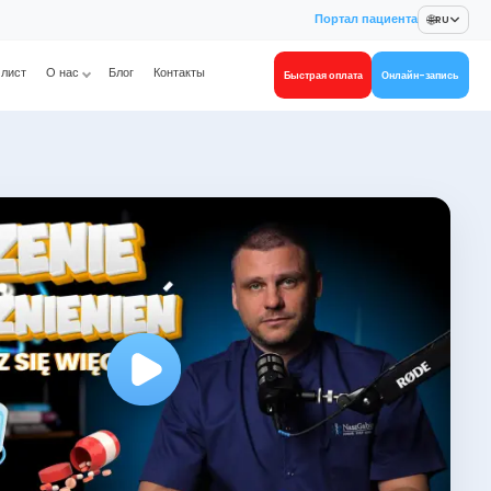
🌐
Портал пациента
RU
лист
О нас
Блог
Контакты
Быстрая оплата
Онлайн-запись