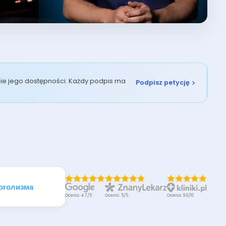
enie jego dostępności. Każdy podpis ma
Podpisz petycję
оголизма
Ocena: 4.7/5
Ocena: 5/5
Ocena: 9.6/10