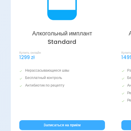
Алкогольный имплант
Standard
Купить онлайн
Купит
1299 zł
1499
Нерассасывающиеся швы
Р
Бесплатный контроль
Б
Антибиотик по рецепту
А
Ре
Р
Записаться на приём