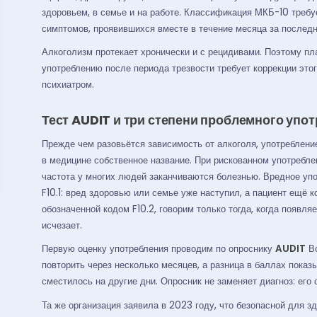
здоровьем, в семье и на работе. Классификация МКБ-10 требу
симптомов, проявившихся вместе в течение месяца за последн
Алкоголизм протекает хронически и с рецидивами. Поэтому пл
употреблению после периода трезвости требует коррекции этог
психиатром.
Тест AUDIT и три степени проблемного упо
Прежде чем разовьётся зависимость от алкоголя, употребление
в медицине собственное название. При рискованном употреблен
частота у многих людей заканчиваются болезнью. Вредное уп
F10.1: вред здоровью или семье уже наступил, а пациент ещё к
обозначенной кодом F10.2, говорим только тогда, когда появля
исчезает.
Первую оценку употребления проводим по опроснику
AUDIT
Вс
повторить через несколько месяцев, а разница в баллах показ
сместилось на другие дни. Опросник не заменяет диагноз: его 
Та же организация заявила в 2023 году, что безопасной для з