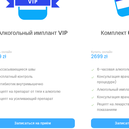
Алкогольный имплант VIP
Комплект 
ь онлайн
Купить онлайн
 zł
2699 zł
ассасывающиеся швы
6-часовая алкогол
есплатный контроль
Консультация врач
процедуре)
нтибиотик внутримышечно
Алкогольный импл
цепт на препарат от тяги к алкоголю
Консультация врач
ецепт на усиливающий препарат
Рецепт на лекарст
показаниям
Записаться на приём
Записат