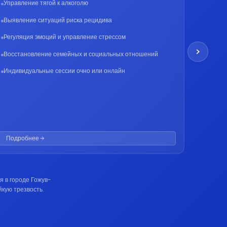
Управление тягой к алкоголю
Выявление ситуаций риска рецидива
Продол
Регуляция эмоций и управление стрессом
Монито
Восстановление семейных и социальных отношений
Помощь
Индивидуальные сессии очно или онлайн
Закрепл
Подробнее
Подро
я в городе Гожув-
кую трезвость.