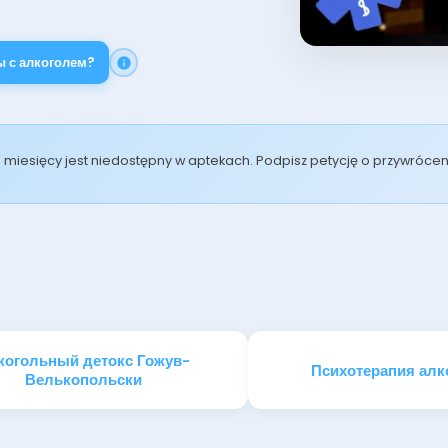
ы с алкоголем?
od miesięcy jest niedostępny w aptekach. Podpisz petycję o przywróc
когольный детокс Гожув-
Психотерапия алк
Велькопольски