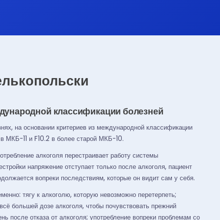
Велькопольски
еждународной классификации болезней
езнях, на основании критериев из международной классификации
в МКБ-11 и F10.2 в более старой МКБ-10.
потребление алкоголя перестраивает работу системы
естройки напряжение отступает только после алкоголя, пациент
одолжается вопреки последствиям, которые он видит сам у себя.
менно: тягу к алкоголю, которую невозможно перетерпеть;
 всё большей дозе алкоголя, чтобы почувствовать прежний
нь после отказа от алкоголя; употребление вопреки проблемам со