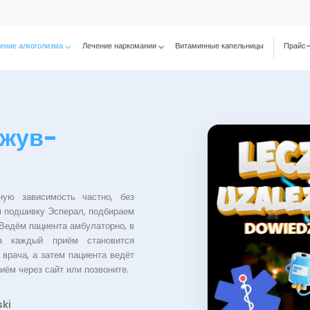
ение алкоголизма
Лечение наркомании
Витаминные капельницы
Прайс-
ожув-
ую зависимость частно, без
м подшивку Эсперал, подбираем
Ведём пациента амбулаторно, в
на каждый приём становится
врача, а затем пациента ведёт
иём через сайт или позвоните.
ski