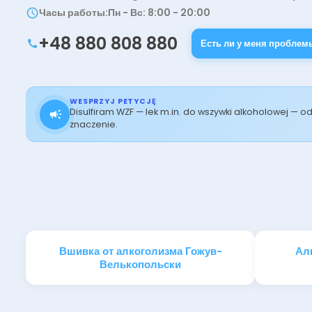
Часы работы
:
Пн - Вс: 8:00 - 20:00
+48 880 808 880
Есть ли у меня проблем
WESPRZYJ PETYCJĘ
Disulfiram WZF — lek m.in. do wszywki alkoholowej — 
znaczenie.
Вшивка от алкоголизма Гожув-
Ал
Велькопольски