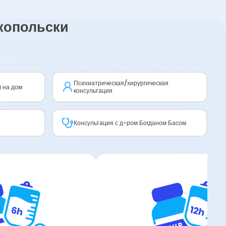
копольски
Психиатрическая/хирургическая
м на дом
консультация
Консультация с д-ром Богданом Басом