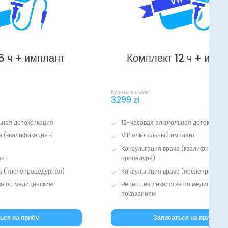
6 ч + имплант
Комплект 12 ч + имп
Купить онлайн
3299 zł
ьная детоксикация
12-часовая алкогольная детоксикац
а (квалификация к
VIP алкогольный имплант
Консультация врача (квалификация 
ант
процедуре)
а (послепроцедурная)
Консультация врача (послепроцеду
ва по медицинским
Рецепт на лекарства по медицински
показаниям
ься на приём
Записаться на приём