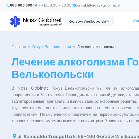
880 808 880
Пн - Вс: 8:00 - 20:00
kontakt@nasz-gabinet.pl
Леч
Gorzów Wielkopolski
Главная
»
Гожув-Велькопольски
»
Лечение алкоголизма
Лечение алкоголизма Г
Велькопольски
В Nasz Gabinet Гожув-Велькопольски мы лечим алкогольн
направления и без очереди. Проводим алкогольный детокс, стави
таблетированные препараты и выписываем электронные рецепты. 
круглосуточном центре или дистанционно, если приезд 
препятствием. План лечения определяем на первой консультации 
терапевт по зависимостям вместе с психиатром. Запишитесь на пр
ul. Romualda Traugutta 6, 66-400 Gorzów Wielkopol