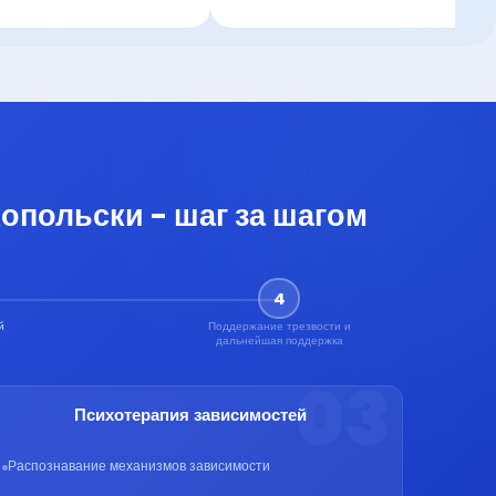
опольски - шаг за шагом
4
й
Поддержание трезвости и
дальнейшая поддержка
03
Психотерапия зависимостей
По
Распознавание механизмов зависимости
Р