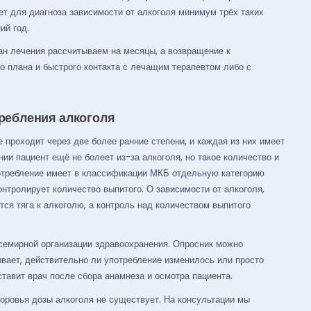
ет для диагноза зависимости от алкоголя минимум трёх таких
ий год.
ан лечения рассчитываем на месяцы, а возвращение к
о плана и быстрого контакта с лечащим терапевтом либо с
требления алкоголя
 проходит через две более ранние степени, и каждая из них имеет
ии пациент ещё не болеет из-за алкоголя, но такое количество и
отребление имеет в классификации МКБ отдельную категорию
онтролирует количество выпитого. О зависимости от алкоголя,
ется тяга к алкоголю, а контроль над количеством выпитого
емирной организации здравоохранения. Опросник можно
ывает, действительно ли употребление изменилось или просто
ставит врач после сбора анамнеза и осмотра пациента.
доровья дозы алкоголя не существует. На консультации мы