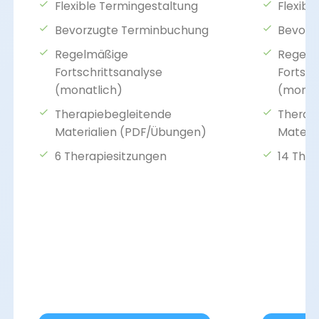
Flexible Termingestaltung
Flexibl
Bevorzugte Terminbuchung
Bevorz
Regelmäßige
Regelm
Fortschrittsanalyse
Fortsch
(monatlich)
(monat
Therapiebegleitende
Therap
Materialien (PDF/Übungen)
Materi
6 Therapiesitzungen
14 Ther