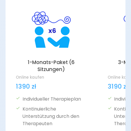
1-Monats-Paket (6
3-Mo
Sitzungen)
Online kaufen
Online kau
1390 zł
3190 zł
Individueller Therapieplan
Individ
Kontinuierliche
Kontinu
Unterstützung durch den
Unters
Therapeuten
Therap