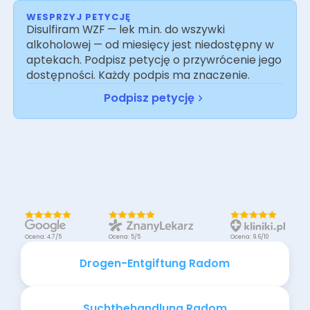
WESPRZYJ PETYCJĘ
Disulfiram WZF — lek m.in. do wszywki
alkoholowej — od miesięcy jest niedostępny w
aptekach. Podpisz petycję o przywrócenie jego
dostępności. Każdy podpis ma znaczenie.
Podpisz petycję
Ocena: 4.7/5
Ocena: 5/5
Ocena: 9.6/10
Drogen-Entgiftung Radom
Suchtbehandlung Radom