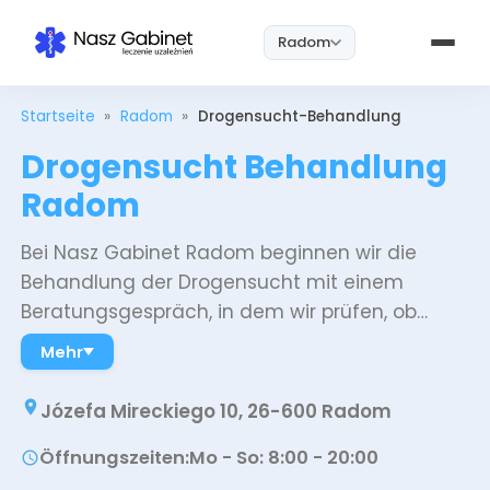
Radom
Startseite
»
Radom
»
Drogensucht-Behandlung
Drogensucht Behandlung
Radom
Bei Nasz Gabinet Radom beginnen wir die
Behandlung der Drogensucht mit einem
Beratungsgespräch, in dem wir prüfen, ob
zuerst der Gesundheitszustand stabilisiert
Mehr
werden muss oder ob die Therapie sofort
beginnen kann. Anschließend übernehmen wir
Józefa Mireckiego 10, 26-600 Radom
Diagnostik, unterstützende Pharmakotherapie,
Öffnungszeiten
:
Mo - So: 8:00 - 20:00
Einzel- und Gruppenpsychotherapie sowie
psychiatrische Konsultationen, und die ganze